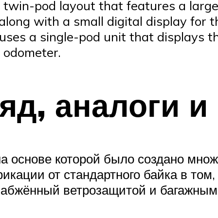
 twin-pod layout that features a large
ong with a small digital display for t
ses a single-pod unit that displays th
e odometer.
д, аналоги и
 на основе которой было создано множ
фикации от стандартного байка в том,
набжённый ветрозащитой и багажным