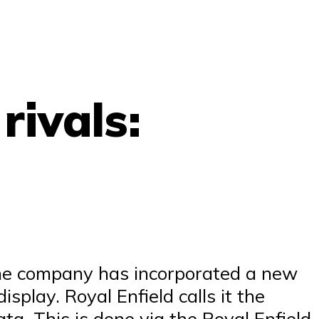
rivals:
 The company has incorporated a new
splay. Royal Enfield calls it the
ta. This is done via the Royal Enfield