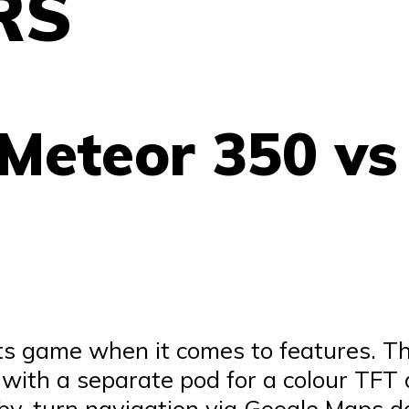
RS
Meteor 350 vs 
 its game when it comes to features.
with a separate pod for a colour TFT di
n-by-turn navigation via Google Maps da