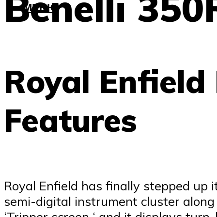
Benelli 350
МЕНЮ
Royal Enfield 
Features
Royal Enfield has finally stepped up
semi-digital instrument cluster along 
‘Tripper screen ‘ and it displays tur