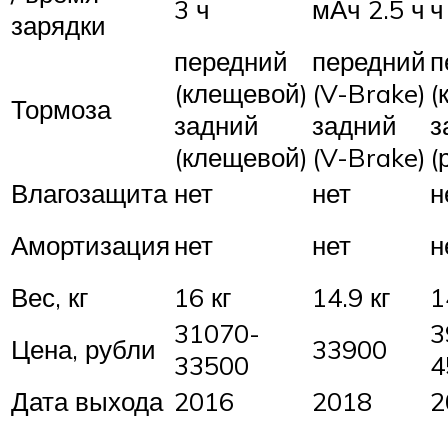
3 ч
мАч 2.5 ч
ч
зарядки
передний
передний
п
(клещевой)
(V-Brake)
(
Тормоза
задний
задний
з
(клещевой)
(V-Brake)
(
Влагозащита
нет
нет
н
Амортизация
нет
нет
н
Вес, кг
16 кг
14.9 кг
1
31070-
3
Цена, рубли
33900
33500
4
Дата выхода
2016
2018
2