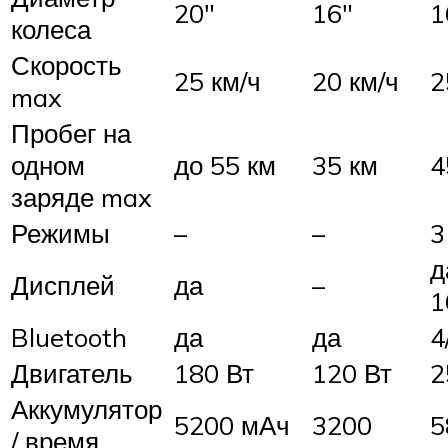
20″
16″
1
колеса
Скорость
25 км/ч
20 км/ч
2
max
Пробег на
одном
до 55 км
35 км
4
заряде max
Режимы
–
–
3
д
Дисплей
да
–
1
Bluetooth
да
да
4
Двигатель
180 Вт
120 Вт
2
Аккумулятор
5200 мАч
3200
5
/ время