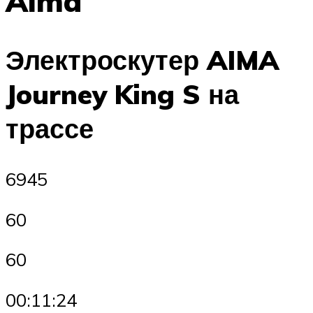
Aima
Электроскутер AIMA
Journey King S на
трассе
6945
60
60
00:11:24