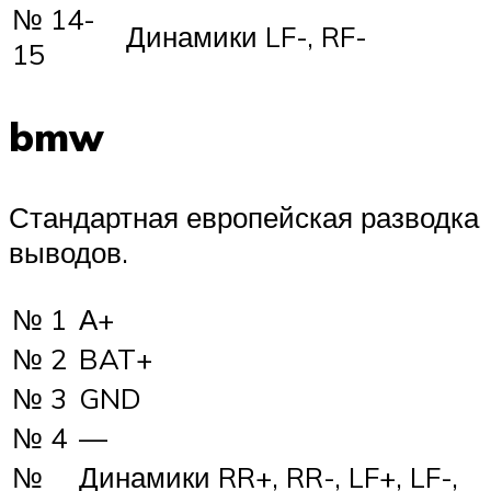
№ 14-
Динамики LF-, RF-
15
bmw
Стандартная европейская разводка
выводов.
№ 1
А+
№ 2
BAT+
№ 3
GND
№ 4
—
№
Динамики RR+, RR-, LF+, LF-,