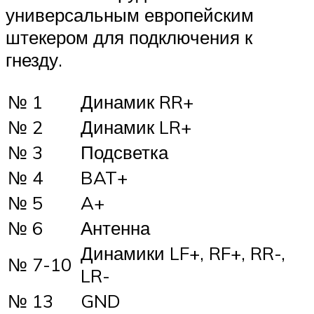
универсальным европейским
штекером для подключения к
гнезду.
№ 1
Динамик RR+
№ 2
Динамик LR+
№ 3
Подсветка
№ 4
BAT+
№ 5
A+
№ 6
Антенна
Динамики LF+, RF+, RR-,
№ 7-10
LR-
№ 13
GND