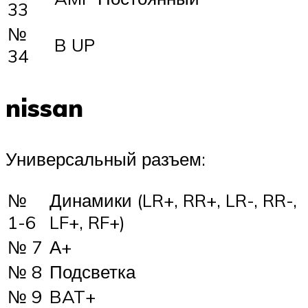
33
№
B UP
34
nissan
Универсальный разъем:
№
Динамики (LR+, RR+, LR-, RR-,
1-6
LF+, RF+)
№ 7
А+
№ 8
Подсветка
№ 9
BAT+