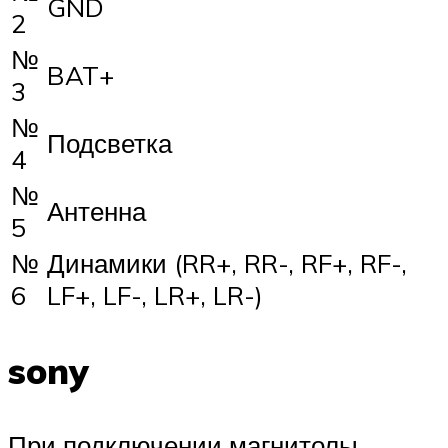
GND
2
№
BAT+
3
№
Подсветка
4
№
Антенна
5
№
Динамики (RR+, RR-, RF+, RF-,
6
LF+, LF-, LR+, LR-)
sony
При подключении магнитолы