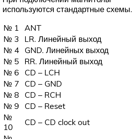
используются стандартные схемы.
№ 1
ANT
№ 3
LR. Линейный выход
№ 4
GND. Линейных выход
№ 5
RR. Линейный выход
№ 6
CD – LCH
№ 7
CD – GND
№ 8
CD – RCH
№ 9
CD – Reset
№
CD – CD clock out
10
№