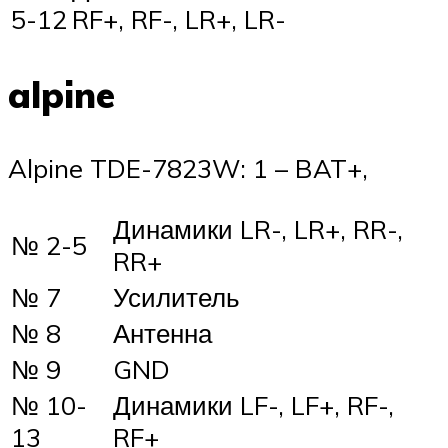
5-12
RF+, RF-, LR+, LR-
alpine
Alpine TDE-7823W: 1 – BAT+,
Динамики LR-, LR+, RR-,
№ 2-5
RR+
№ 7
Усилитель
№ 8
Антенна
№ 9
GND
№ 10-
Динамики LF-, LF+, RF-,
13
RF+