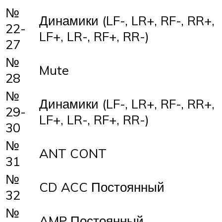
№
Динамики (LF-, LR+, RF-, RR+,
22-
LF+, LR-, RF+, RR-)
27
№
Mute
28
№
Динамики (LF-, LR+, RF-, RR+,
29-
LF+, LR-, RF+, RR-)
30
№
ANT CONT
31
№
CD ACC Постоянный
32
№
AMP Постоянный