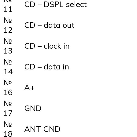
CD – DSPL select
11
№
CD – data out
12
№
CD – clock in
13
№
CD – data in
14
№
A+
16
№
GND
17
№
ANT GND
18