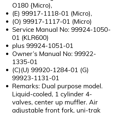
O180 {Micro),
(E) 99917-1118-01 (Micro),
(O) 99917-1117-01 (Micro)
Service Manual No: 99924-1050-
01 (KLR600)
plus 99924-1051-01
Owner’s Manual No: 99922-
1335-01
(C)(U) 99920-1284-01 (G)
99923-1131-01
Remarks: Dual purpose model.
Liquid-cooled, 1 cylinder 4-
valves, center up muffler. Air
adjustable front fork, uni-trak