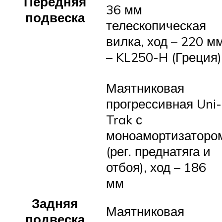
Передняя
36 мм
подвеска
телескопическая
вилка, ход – 220 м
– KL250-H (Греция)
Маятниковая
прогрессивная Uni-
Trak с
моноамортизаторо
(рег. преднатяга и
отбоя), ход – 186
мм
Задняя
Маятниковая
подвеска