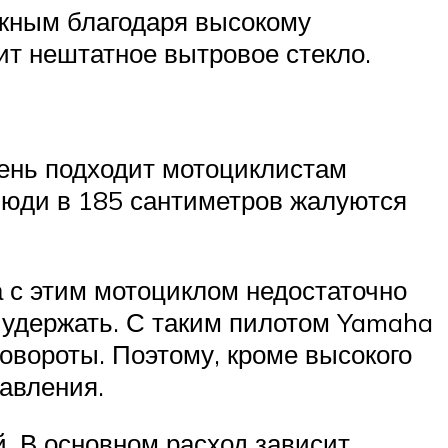
ожным благодаря высокому
ит нештатное вытровое стекло.
очень подходит мотоциклистам
 люди в 185 сантиметров жалуются
а с этим мотоциклом недостаточно
о удержать. С таким пилотом Yamaha
повороты. Поэтому, кроме высокого
авления.
й. В основном расход зависит