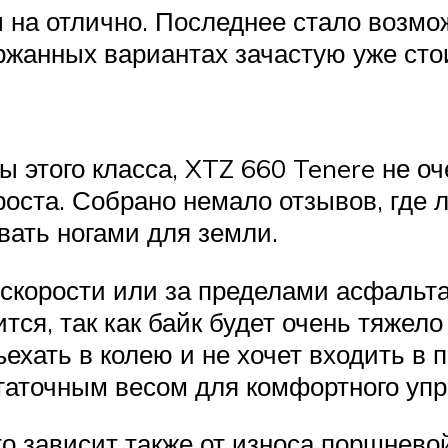
ы на отлично. Последнее стало возм
ержанных вариантах зачастую уже сто
лы этого класса, XTZ 660 Tenere не 
 роста. Собрано немало отзывов, где
авать ногами для земли.
 скорости или за пределами асфальт
тся, так как байк будет очень тяжел
ехать в колею и не хочет входить в 
статочным весом для комфортного упр
то зависит также от износа поршнево