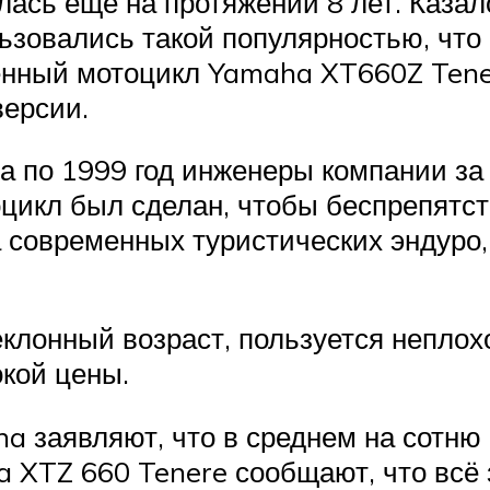
лась еще на протяжении 8 лет. Казал
ользовались такой популярностью, чт
нный мотоцикл Yamaha XT660Z Tenere
версии.
а по 1999 год инженеры компании за
цикл был сделан, чтобы беспрепятст
а современных туристических эндуро,
еклонный возраст, пользуется неплох
окой цены.
a заявляют, что в среднем на сотню
 XTZ 660 Tenere сообщают, что всё з