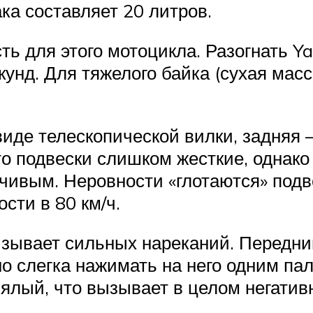
ка составляет 20 литров.
ть для этого мотоцикла. Разогнать 
унд. Для тяжелого байка (сухая масса
иде телескопической вилки, задняя 
 подвески слишком жесткие, однако э
ивым. Неровности «глотаются» подве
сти в 80 км/ч.
ызывает сильных нареканий. Передни
о слегка нажимать на него одним па
вялый, что вызывает в целом негати