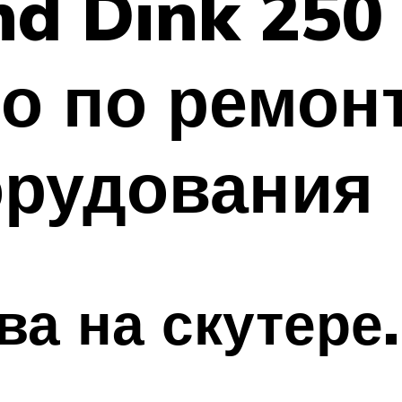
d Dink 250
о по ремон
орудования
ва на скутере.