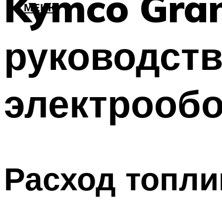
Kymco Gran
МЕНЮ
руководств
электрооб
Расход топли