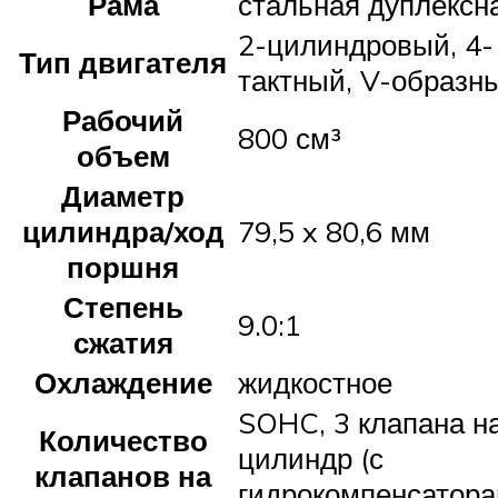
Рама
стальная дуплексн
2-цилиндровый, 4-
Тип двигателя
тактный, V-образн
Рабочий
800 см³
объем
Диаметр
цилиндра/ход
79,5 x 80,6 мм
поршня
Степень
9.0:1
сжатия
Охлаждение
жидкостное
SOHC, 3 клапана н
Количество
цилиндр (с
клапанов на
гидрокомпенсатор