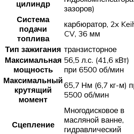
цилиндр
зазоров)
Система
карбюратор, 2x Kei
подачи
CV, 36 мм
топлива
Тип зажигания
транзисторное
Максимальная
56,5 л.с. (41,6 кВт)
мощность
при 6500 об/мин
Максимальный
65,7 Нм (6,7 кг-м) 
крутящий
5500 об/мин
момент
Многодисковое в
масляной ванне,
Сцепление
гидравлический