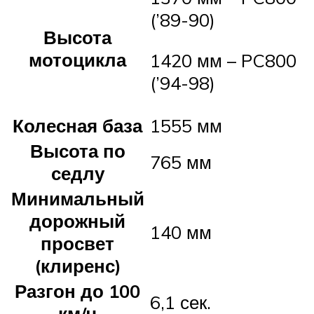
(’89-90)
Высота
мотоцикла
1420 мм – PC800
(’94-98)
Колесная база
1555 мм
Высота по
765 мм
седлу
Минимальный
дорожный
140 мм
просвет
(клиренс)
Разгон до 100
6,1 сек.
км/ч