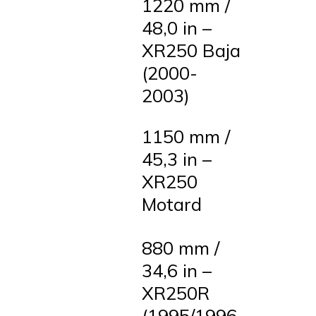
1220 mm /
48,0 in –
XR250 Baja
(2000-
2003)
1150 mm /
45,3 in –
XR250
Motard
880 mm /
34,6 in –
XR250R
(1995/1996-