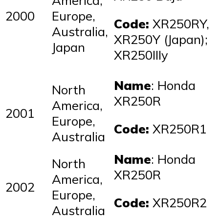
2000
Europe,
Code:
XR250RY,
Australia,
XR250Y (Japan);
Japan
XR250IIIy
Name
: Honda
North
XR250R
America,
2001
Europe,
Code:
XR250R1
Australia
Name
: Honda
North
XR250R
America,
2002
Europe,
Code:
XR250R2
Australia