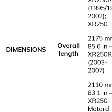
(1995/1
2002);
XR250 
2175 m
Overall
85,6 in 
DIMENSIONS
length
XR250R
(2003-
2007)
2110 m
83,1 in 
XR250
Motard