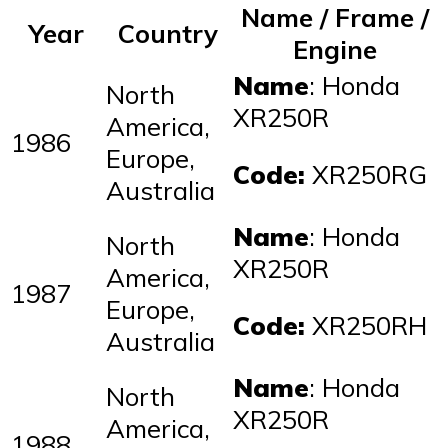
Name / Frame /
Year
Country
Engine
Name
: Honda
North
XR250R
America,
1986
Europe,
Code:
XR250RG
Australia
Name
: Honda
North
XR250R
America,
1987
Europe,
Code:
XR250RH
Australia
Name
: Honda
North
XR250R
America,
1988