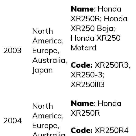
Name
: Honda
XR250R; Honda
XR250 Baja;
North
Honda XR250
America,
Motard
2003
Europe,
Australia,
Code:
XR250R3,
Japan
XR250-3;
XR250III3
Name
: Honda
North
XR250R
America,
2004
Europe,
Code:
XR250R4
Australia