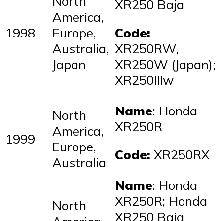
North
XR250 Baja
America,
1998
Europe,
Code:
Australia,
XR250RW,
Japan
XR250W (Japan);
XR250IIIw
Name
: Honda
North
XR250R
America,
1999
Europe,
Code:
XR250RX
Australia
Name
: Honda
XR250R; Honda
North
XR250 Baja
America,