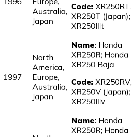
1996
Europe,
Code:
XR250RT,
Australia,
XR250T (Japan);
Japan
XR250IIIt
Name
: Honda
XR250R; Honda
North
XR250 Baja
America,
1997
Europe,
Code:
XR250RV,
Australia,
XR250V (Japan);
Japan
XR250IIIv
Name
: Honda
XR250R; Honda