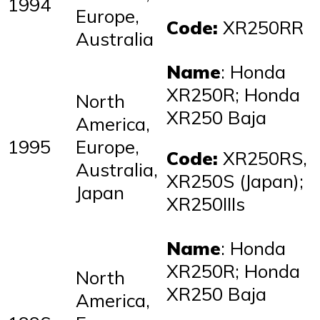
1994
Europe,
Code:
XR250RR
Australia
Name
: Honda
XR250R; Honda
North
XR250 Baja
America,
1995
Europe,
Code:
XR250RS,
Australia,
XR250S (Japan);
Japan
XR250IIIs
Name
: Honda
XR250R; Honda
North
XR250 Baja
America,