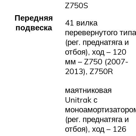
Z750S
Передняя
41 вилка
подвеска
перевернутого тип
(рег. преднатяга и
отбоя), ход – 120
мм – Z750 (2007-
2013), Z750R
маятниковая
Unitrak с
моноамортизаторо
(рег. преднатяга и
отбоя), ход – 126