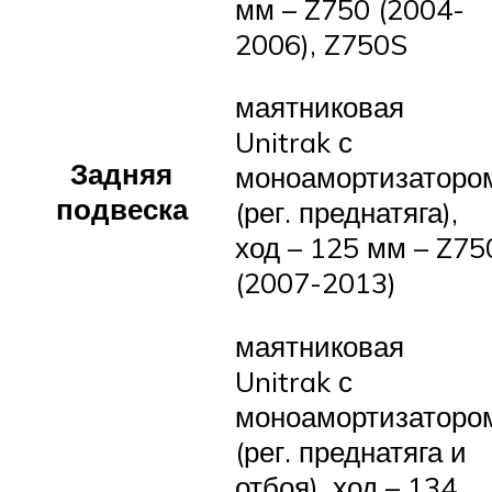
мм – Z750 (2004-
2006), Z750S
маятниковая
Unitrak с
Задняя
моноамортизаторо
подвеска
(рег. преднатяга),
ход – 125 мм – Z75
(2007-2013)
маятниковая
Unitrak с
моноамортизаторо
(рег. преднатяга и
отбоя), ход – 134