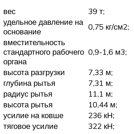
вес
39 т;
удельное давление на
0,75 кг/см2;
основание
вместительность
стандартного рабочего
0,9-1,6 м3;
органа
высота разгрузки
7,33 м;
глубина рытья
7,31 м;
радиус рытья
11,1 м;
высота рытья
10,44 м;
усилие на ковше
236 кН;
тяговое усилие
322 кН;