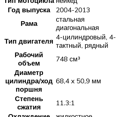
Тип мотоцикла
нейкед
Год выпуска
2004-2013
стальная
Рама
диагональная
4-цилиндровый, 4-
Тип двигателя
тактный, рядный
Рабочий
748 см³
объем
Диаметр
цилиндра/ход
68,4 x 50,9 мм
поршня
Степень
11.3:1
сжатия
Охлаждение
жидкостное