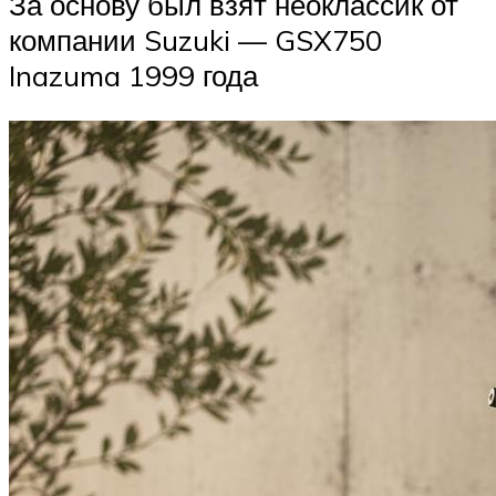
За основу был взят неоклассик от
компании Suzuki — GSX750
Inazuma 1999 года