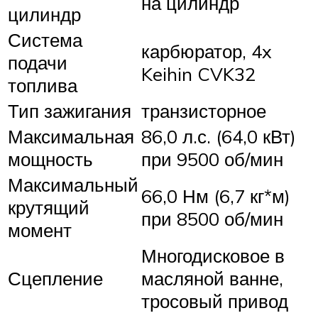
на цилиндр
цилиндр
Система
карбюратор, 4x
подачи
Keihin CVK32
топлива
Тип зажигания
транзисторное
Максимальная
86,0 л.с. (64,0 кВт)
мощность
при 9500 об/мин
Максимальный
66,0 Нм (6,7 кг*м)
крутящий
при 8500 об/мин
момент
Многодисковое в
Сцепление
масляной ванне,
тросовый привод