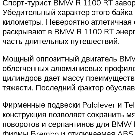
Спорт-турист BMW R 1100 RT завор
Убедительный характер этого байка
километры. Невероятно атлетичная 
раскрывают в BMW R 1100 RT энер
часть длительных путешествий.
Мощный оппозитный двигатель BMW 
облегченных алюминиевых профилей
цилиндров дает массу преимуществ:
тяжести. Последний фактор обуслав
Фирменные подвески Palalever и Te
конструкция позволяет сохранить мя
поворотов и серпантинов для BMW 
фирмы Brembo и отключаемая ABS в