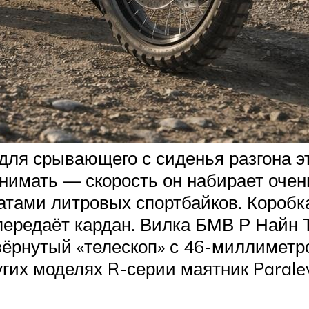
для срывающего с сиденья разгона эт
имать — скорость он набирает очень 
татами литровых спортбайков. Коробк
ередаёт кардан. Вилка БМВ Р Найн Т
рнутый «телескоп» с 46-миллиметр
их моделях R-серии маятник Paraleve