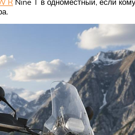
W R
Nine T в одноместный, если кому
ра.