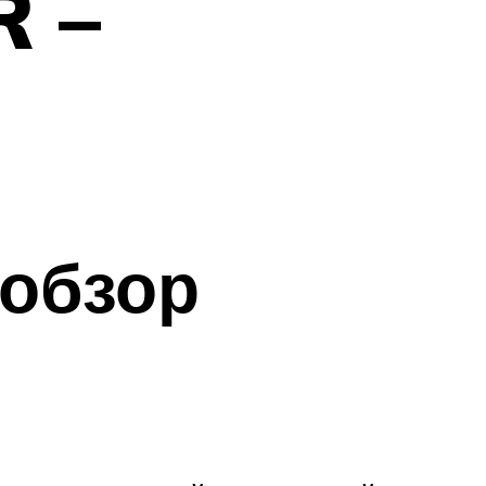
 –
обзор