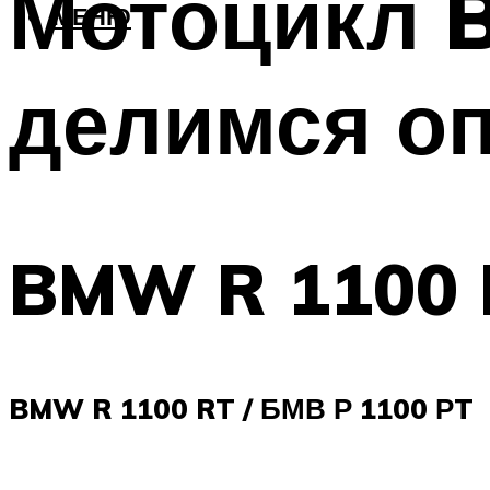
Мотоцикл 
МЕНЮ
делимся о
BMW R 1100 
BMW R 1100 RT / БМВ Р 1100 РT