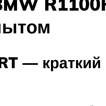
BMW R1100R
пытом
RT — краткий 