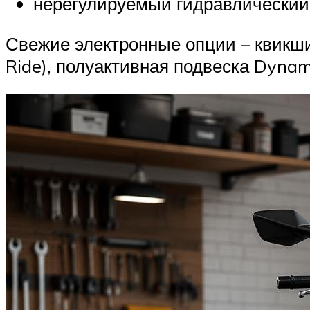
нерегулируемый гидравлический 
Свежие электронные опции – квикши
Ride), полуактивная подвеска Dynam