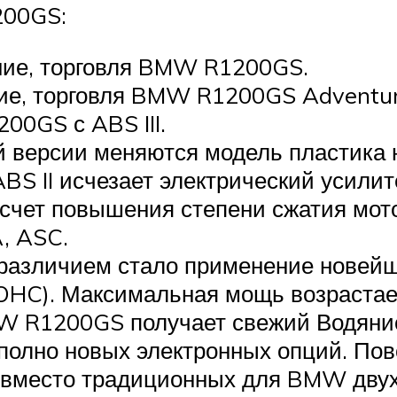
200GS:
ение, торговля BMW R1200GS.
ние, торговля BMW R1200GS Adventur
00GS с ABS III.
й версии меняются модель пластика н
ABS II исчезает электрический усил
а счет повышения степени сжатия мото
, ASC.
 различием стало применение новей
HC). Максимальная мощь возрастает 
MW R1200GS получает свежий Водянис
полно новых электронных опций. Пов
(вместо традиционных для BMW двух,