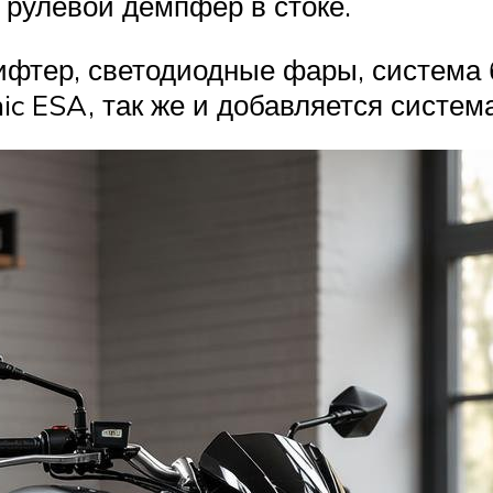
рулевой демпфер в стоке.
фтер, светодиодные фары, система б
ic ESA, так же и добавляется систем