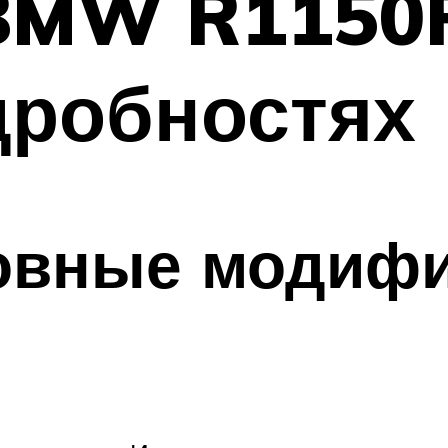
BMW R1150R
дробностях
новные модифи