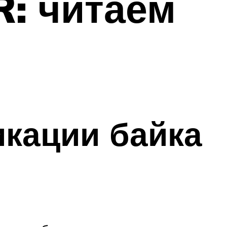
: читаем
кации байка