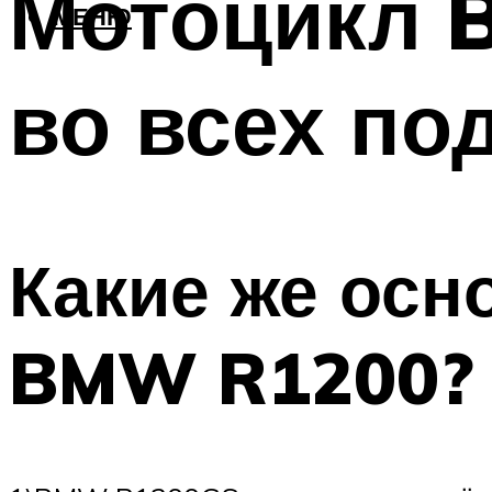
Мотоцикл 
МЕНЮ
во всех по
Какие же ос
BMW R1200?