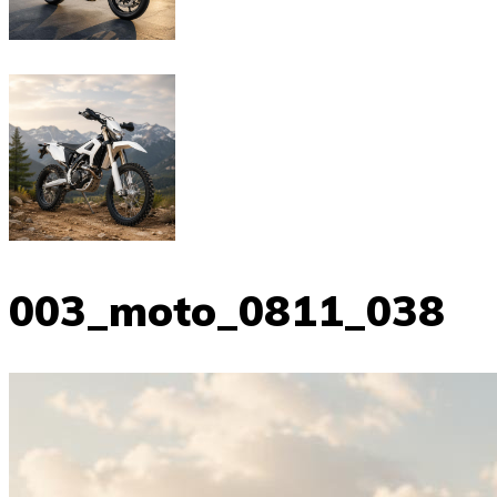
003_moto_0811_038