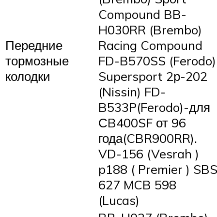
Compound BB-
H030RR (Brembo)
Передние
Racing Compound
тормозные
FD-B570SS (Ferodo)
колодки
Supersport 2р-202
(Nissin) FD-
B533P(Ferodo)-для
СB400SF от 96
года(CBR900RR).
VD-156 (Vesrah )
p188 ( Premier ) SB
627 MCB 598
(Lucas)