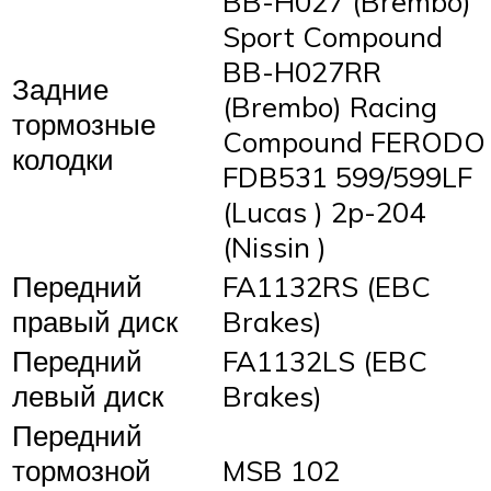
BB-H027 (Brembo)
Sport Compound
BB-H027RR
Задние
(Brembo) Racing
тормозные
Compound FERODO
колодки
FDB531 599/599LF
(Lucas ) 2p-204
(Nissin )
Передний
FA1132RS (EBC
правый диск
Brakes)
Передний
FA1132LS (EBC
левый диск
Brakes)
Передний
тормозной
MSB 102