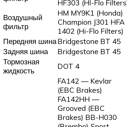
HF303 (HI-Flo Filters
HM MY9K1 (Honda)
Воздушный
Champion J301 HFA
фильтр
1402 (Hi-Flo Filters)
Передняя шина
Bridgestone BT 45
Задняя шина
Bridgestone BT 45
Тормозная
DOT 4
жидкость
FA142 — Kevlar
(EBC Brakes)
FA142HH —
Grooved (EBC
Brakes) BB-H030
(Brembo) Sport