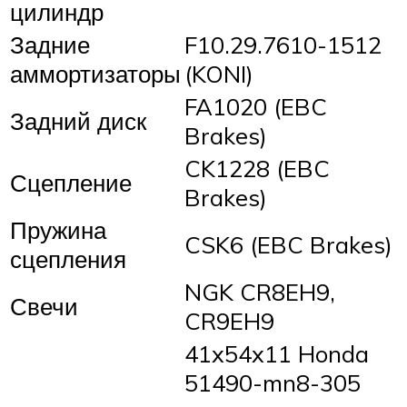
цилиндр
Задние
F10.29.7610-1512
аммортизаторы
(KONI)
FA1020 (EBC
Задний диск
Brakes)
CK1228 (EBC
Сцепление
Brakes)
Пружина
CSK6 (EBC Brakes)
сцепления
NGK CR8EH9,
Свечи
CR9EH9
41x54x11 Honda
51490-mn8-305