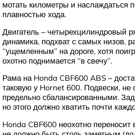
мотать километры и наслаждаться п
плавностью хода.
Двигатель – четырехцилиндровый р
динамика, подхват с самых низов, ра
“ущемленным” на дороге, хотя поигр
охотно поднимается “в свечу”.
Рама на Honda CBF600 ABS – доста
таковую у Hornet 600. Подвески, не
предельно сбалансированными. Задн
но этого должно хватить почти кажд
Honda CBF600 неохотно переносит в
не должно быть столь заметным (до