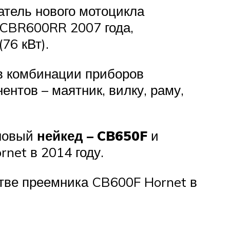
атель нового мотоцикла
CBR600RR
2007 года,
76 кВт).
 в комбинации приборов
ентов – маятник, вилку, раму,
 новый
нейкед –
CB650F
и
net в 2014 году.
стве преемника CB600F Hornet в