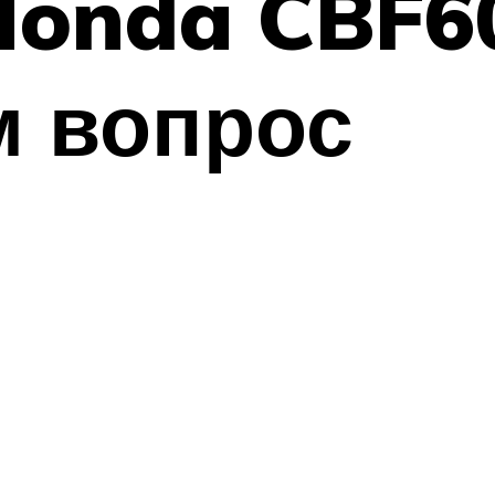
onda CBF60
м вопрос