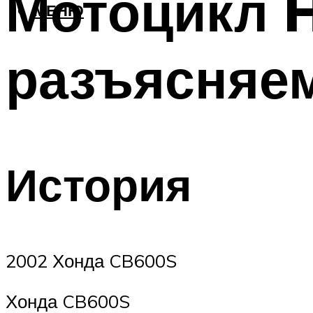
Мотоцикл H
МЕНЮ
разъясняе
История
2002 Хонда CB600S
Хонда CB600S