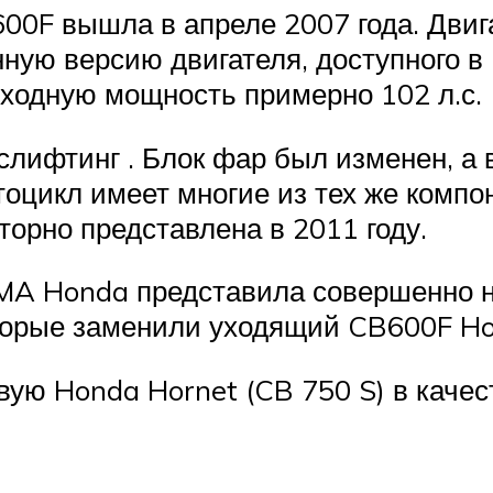
0F вышла в апреле 2007 года. Двиг
ную версию двигателя, доступного в
дную мощность примерно 102 л.с. (
слифтинг
.
Блок фар был изменен, а
оцикл имеет многие из тех же компон
орно представлена ​​​​в 2011 году.
CMA
Honda
представила совершенно
орые заменили уходящий CB600F Hor
вую Honda Hornet (CB 750 S) в каче