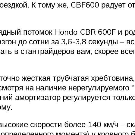
оездкой. К тому же, CBF600 радует 
ядный потомок Honda CBR 600F и ро
згон до сотни за 3,6-3,8 секунды – в
ать в стантрайдеров вам, скорее всег
точно жесткая трубчатая хребтовина
 смотря на наличие нерегулируемого 
ий амортизатор регулируется тольк
ому.
ысокие скорости более 140 км/ч – ск
 определенного момента) у кровного 