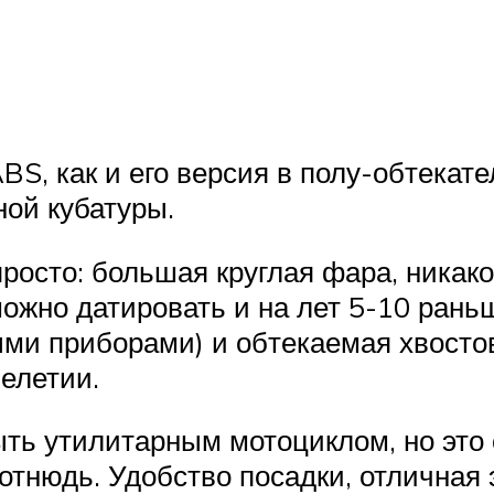
S, как и его версия в полу-обтекате
ной кубатуры.
росто: большая круглая фара, никак
можно датировать и на лет 5-10 рань
ми приборами) и обтекаемая хвостов
елетии.
ь утилитарным мотоциклом, но это с
 отнюдь. Удобство посадки, отлична