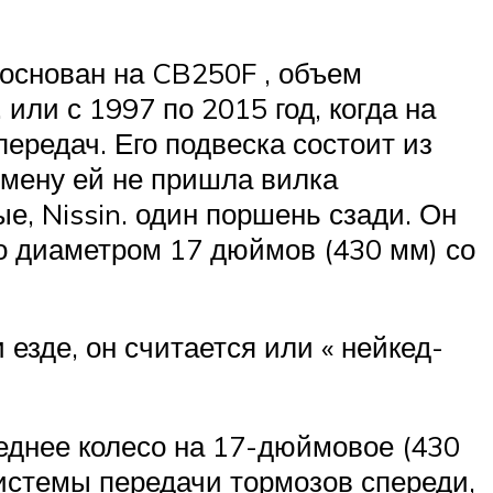
 основан на
CB250F
, объем
или с 1997 по 2015 год, когда на
передач.
Его подвеска состоит из
 смену ей не пришла вилка
е, Nissin. один поршень сзади.
Он
о диаметром 17 дюймов (430 мм) со
 езде, он считается
или «
нейкед-
еднее колесо на 17-дюймовое (430
системы передачи тормозов спереди,