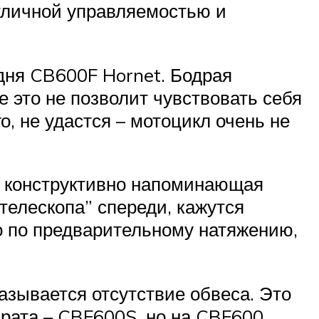
отличной управляемостью и
дня CB600F Hornet. Бодрая
се это не позволит чувствовать себя
о, не удастся – мотоцикл очень не
, конструктивно напоминающая
“телескопа” спереди, кажутся
о по предварительному натяжению,
азывается отсутствие обвеса. Это
брата – CBF600S, но на CBF600