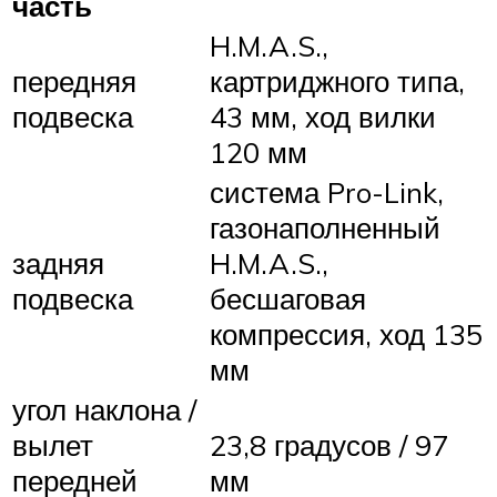
часть
H.M.A.S.,
передняя
картриджного типа,
подвеска
43 мм, ход вилки
120 мм
система Pro-Link,
газонаполненный
задняя
H.M.A.S.,
подвеска
бесшаговая
компрессия, ход 135
мм
угол наклона /
вылет
23,8 градусов / 97
передней
мм