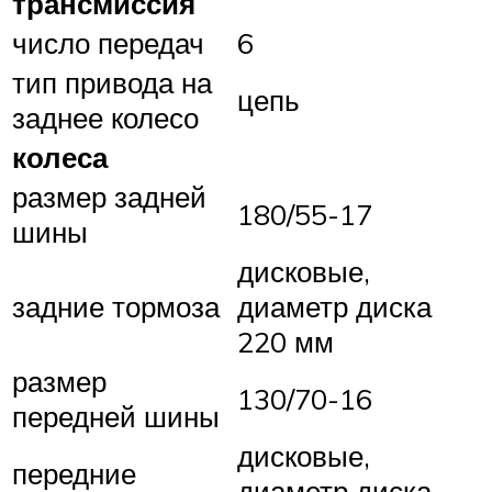
трансмиссия
число передач
6
тип привода на
цепь
заднее колесо
колеса
размер задней
180/55-17
шины
дисковые,
задние тормоза
диаметр диска
220 мм
размер
130/70-16
передней шины
дисковые,
передние
диаметр диска