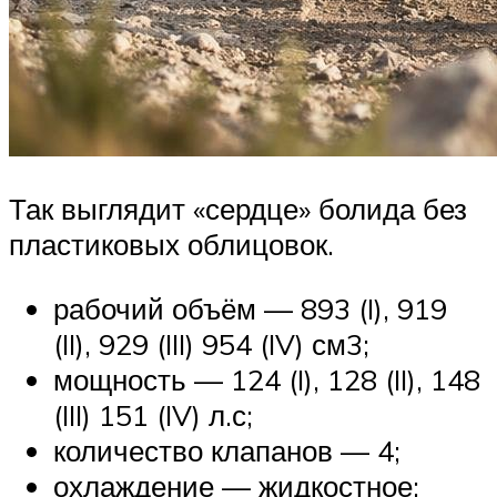
Так выглядит «сердце» болида без
пластиковых облицовок.
рабочий объём — 893 (I), 919
(II), 929 (III) 954 (IV) см3;
мощность — 124 (I), 128 (II), 148
(III) 151 (IV) л.с;
количество клапанов — 4;
охлаждение — жидкостное;