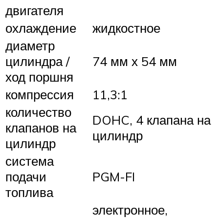
двигателя
охлаждение
жидкостное
диаметр
цилиндра /
74 мм х 54 мм
ход поршня
компрессия
11,3:1
количество
DOHC, 4 клапана на
клапанов на
цилиндр
цилиндр
система
подачи
PGM-FI
топлива
электронное,