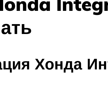
onda Integr
нать
ация Хонда Ин