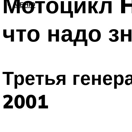
Мотоцикл H
МЕНЮ
что надо з
Третья генер
2001