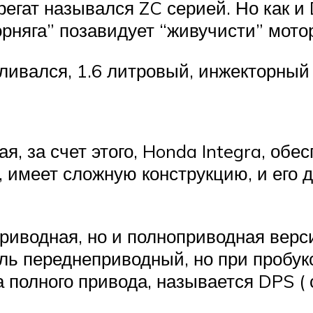
егат назывался ZC серией. Но как и 
рняга” позавидует “живучисти” мото
вливался, 1.6 литровый, инжекторный
, за счет этого, Honda Integra, обе
 имеет сложную конструкцию, и его д
иводная, но и полноприводная верси
ь переднеприводный, но при пробукс
а полного привода, называется DPS 