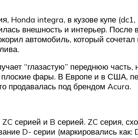
, Honda integra, в кузове купе (dc1,
лась внешность и интерьер. После в
корил автомобиль, который сочетал 
лива.
чает “глазастую” переднюю часть, но
 плоские фары. В Европе и в США, пе
вто продавалась под брендом Acura.
ZC серией и B серией. ZC серия, схо
вание D- серии (маркировались как: