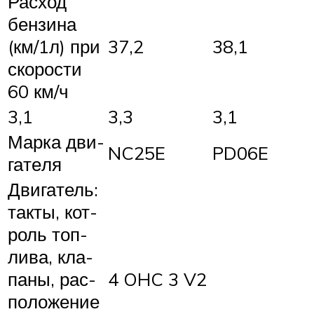
Рас­ход
бен­зи­на
(км/1л) при
37,2
38,1
ско­рос­ти
60 км/ч
3,1
3,3
3,1
Мар­ка дви­
NC25E
PD06E
га­те­ля
Дви­га­тель:
так­ты, кот­
роль топ­
ли­ва, кла­
па­ны, рас­
4 OHC 3 V2
по­ло­же­ние