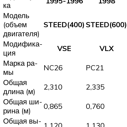
1995-1996
1998
ка
Мо­дель
(объ­ем
STEED(400)
STEED(600)
дви­га­те­ля)
Мо­ди­фи­ка­
VSE
VLX
ция
Мар­ка ра­
NC26
PC21
мы
Об­щая
2,310
2,335
дли­на (м)
Об­щая ши­
0,865
0,760
ри­на (м)
Об­щая вы­
1,120
1,130