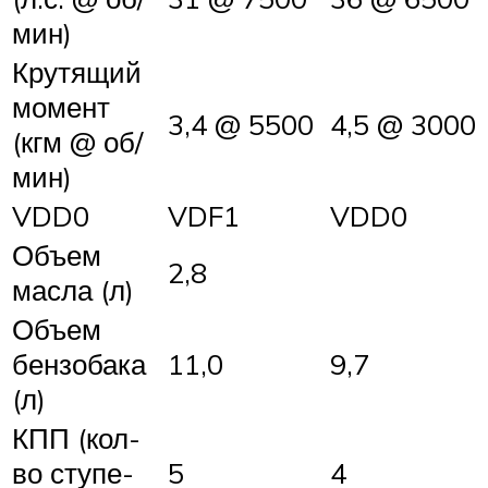
мин)
Кру­тя­щий
мо­мент
3,4 @ 5500
4,5 @ 3000
(кгм @ об/
мин)
VDD0
VDF1
VDD0
Объ­ем
2,8
мас­ла (л)
Объ­ем
бен­зо­ба­ка
11,0
9,7
(л)
КПП (кол-
во сту­пе­
5
4