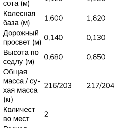
со­та (м)
Ко­лес­ная
1,600
1,620
ба­за (м)
До­рож­ный
0,140
0,130
про­свет (м)
Вы­со­та по
0,680
0,650
сед­лу (м)
Об­щая
мас­са / су­
216/203
217/204
хая мас­са
(кг)
Ко­ли­чест­
2
во мест