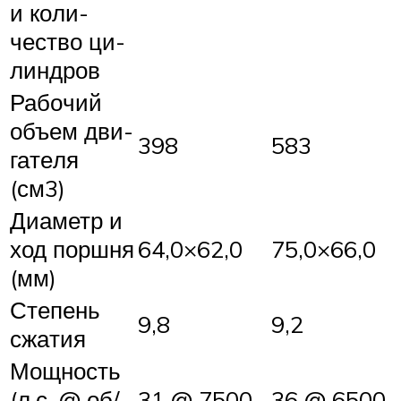
и ко­ли­
чест­во ци­
лин­дров
Ра­бо­чий
объ­ем дви­
398
583
га­те­ля
(см3)
Диа­метр и
ход порш­ня
64,0×62,0
75,0×66,0
(мм)
Сте­пень
9,8
9,2
сжа­тия
Мощ­ность
(л.с. @ об/
31 @ 7500
36 @ 6500