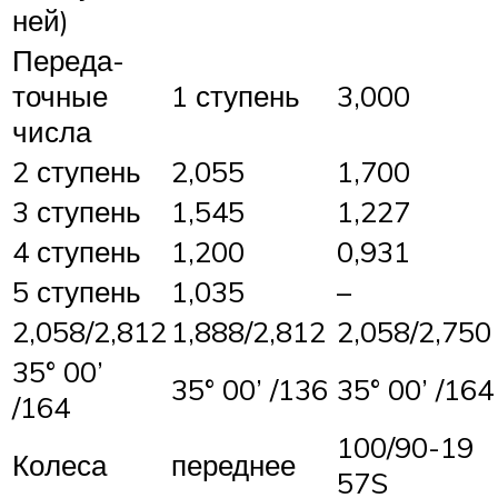
ней)
Пе­ре­да­
точ­ные
1 сту­пень
3,000
чис­ла
2 сту­пень
2,055
1,700
3 сту­пень
1,545
1,227
4 сту­пень
1,200
0,931
5 сту­пень
1,035
–
2,058/2,812
1,888/2,812
2,058/2,750
35° 00’
35° 00’ /136
35° 00’ /164
/164
100/90-19
Ко­ле­са
пе­ред­нее
57S