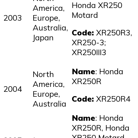
Honda XR250
America,
Motard
2003
Europe,
Australia,
Code:
XR250R3,
Japan
XR250-3;
XR250III3
Name
: Honda
North
XR250R
America,
2004
Europe,
Code:
XR250R4
Australia
Name
: Honda
XR250R, Honda
XR250 Motard