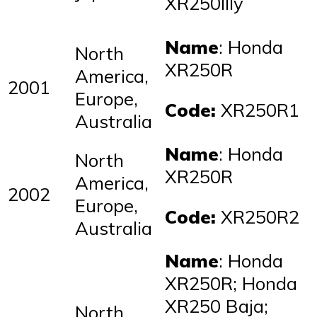
XR250IIIy
Name
: Honda
North
XR250R
America,
2001
Europe,
Code:
XR250R1
Australia
Name
: Honda
North
XR250R
America,
2002
Europe,
Code:
XR250R2
Australia
Name
: Honda
XR250R; Honda
XR250 Baja;
North