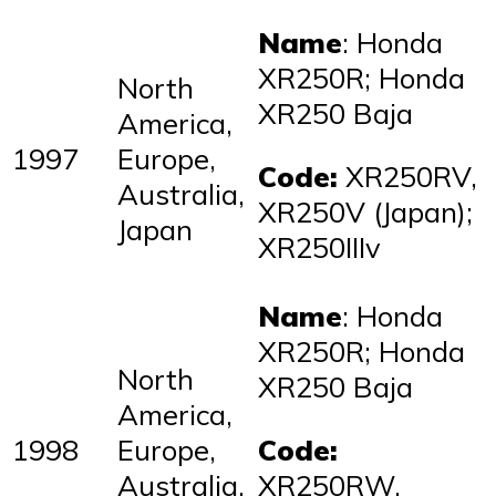
Name
: Honda
XR250R; Honda
North
XR250 Baja
America,
1997
Europe,
Code:
XR250RV,
Australia,
XR250V (Japan);
Japan
XR250IIIv
Name
: Honda
XR250R; Honda
North
XR250 Baja
America,
1998
Europe,
Code:
Australia,
XR250RW,