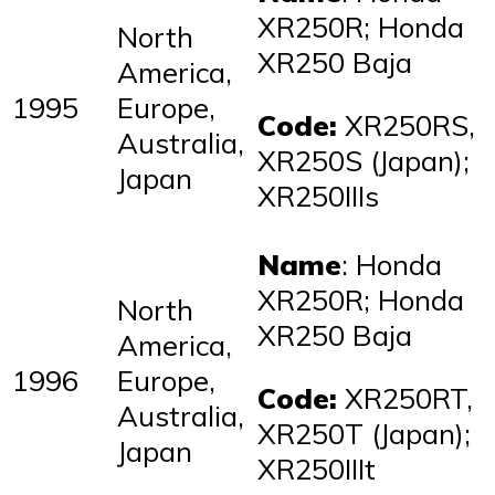
XR250R; Honda
North
XR250 Baja
America,
1995
Europe,
Code:
XR250RS,
Australia,
XR250S (Japan);
Japan
XR250IIIs
Name
: Honda
XR250R; Honda
North
XR250 Baja
America,
1996
Europe,
Code:
XR250RT,
Australia,
XR250T (Japan);
Japan
XR250IIIt