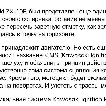
aki ZX-10R был представлен еще один
а своего соперника, оставив не менее
ько пересечь заветную отметку, как 
ясь в точку на горизонте.
, принадлежит двигателю. Но есть еще
 носит название KIMS (Kawasaki Igni
ю шелуху и объяснить принцип дейст
едственно сама система сцепления кол
с. Кроме того, мотоцикл будет скольз
а на поворотах. И улететь с трассы 
никальная система Kawasaki Ignition