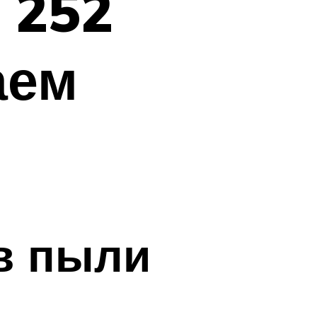
 252
аем
в пыли