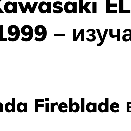
awasaki EL
1999 – изуч
da Fireblade 