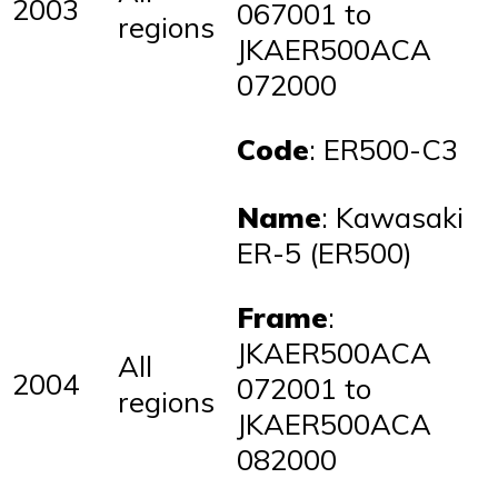
2003
067001 to
regions
JKAER500ACA
072000
Code
: ER500-C3
Name
: Kawasaki
ER-5 (ER500)
Frame
:
JKAER500ACA
All
2004
072001 to
regions
JKAER500ACA
082000