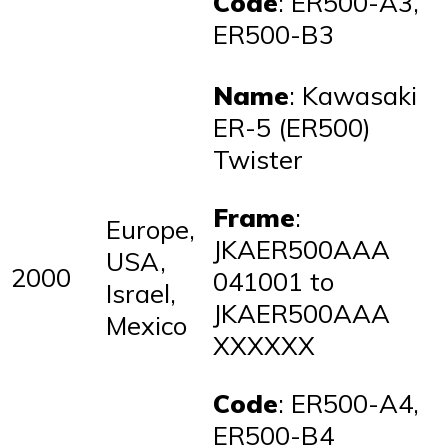
Code
: ER500-A3,
ER500-B3
Name
: Kawasaki
ER-5 (ER500)
Twister
Frame
:
Europe,
JKAER500AAA
USA,
2000
041001 to
Israel,
JKAER500AAA
Mexico
XXXXXX
Code
: ER500-A4,
ER500-B4