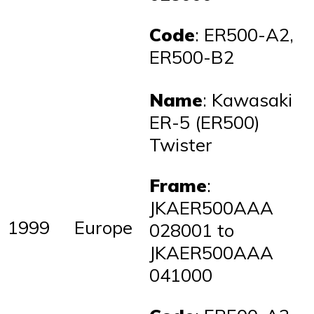
Code
: ER500-A2,
ER500-B2
Name
: Kawasaki
ER-5 (ER500)
Twister
Frame
:
JKAER500AAA
1999
Europe
028001 to
JKAER500AAA
041000