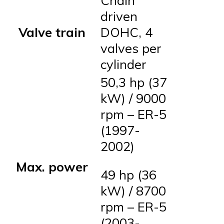
driven
Valve train
DOHC, 4
valves per
cylinder
50,3 hp (37
kW) / 9000
rpm – ER-5
(1997-
2002)
Max. power
49 hp (36
kW) / 8700
rpm – ER-5
(2003-