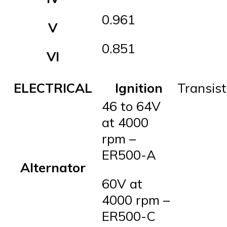
0.961
V
0.851
VI
ELECTRICAL
Ignition
Transist
46 to 64V
at 4000
rpm –
ER500-A
Alternator
60V at
4000 rpm –
ER500-C