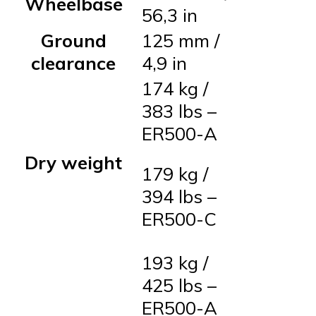
Wheelbase
56,3 in
Ground
125 mm /
clearance
4,9 in
174 kg /
383 lbs –
ER500-A
Dry weight
179 kg /
394 lbs –
ER500-C
193 kg /
425 lbs –
ER500-A