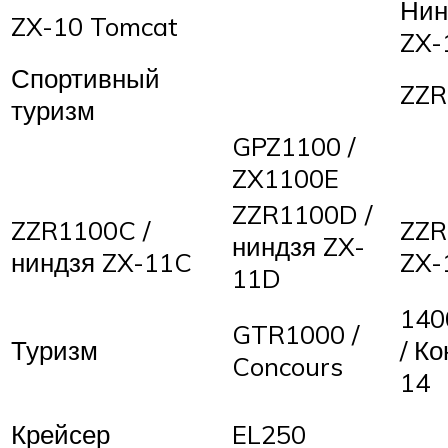
Нин
ZX-10 Tomcat
ZX-
Спортивный
ZZR
туризм
GPZ1100 /
ZX1100E
ZZR1100D /
ZZR1100C /
ZZR
ниндзя ZX-
ниндзя ZX-11C
ZX-
11D
14
GTR1000 /
Туризм
/ Ко
Concours
14
Крейсер
EL250