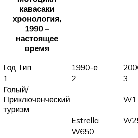
кавасаки
хронология,
1990 –
настоящее
время
Год Тип
1990-е
200
1
2
3
Голый/
Приключенческий
W1
туризм
Estrella
W2
W650