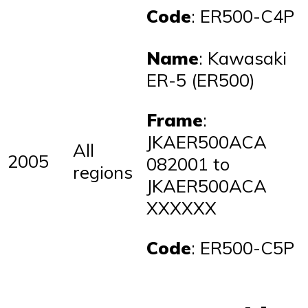
Code
: ER500-C4P
Name
: Kawasaki
ER-5 (ER500)
Frame
:
JKAER500ACA
All
2005
082001 to
regions
JKAER500ACA
XXXXXX
Code
: ER500-C5P