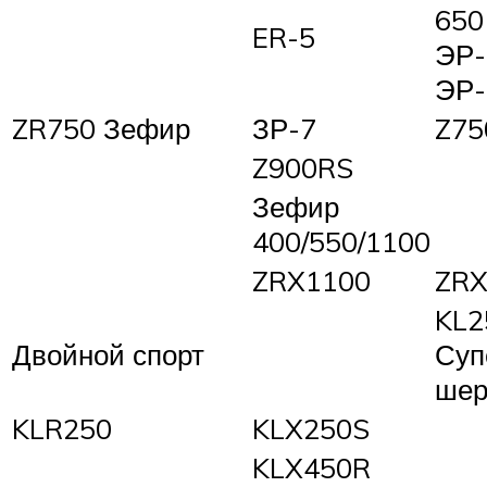
650 
ER-5
ЭР-
ЭР-
ZR750 Зефир
ЗР-7
Z75
Z900RS
Зефир
400/550/1100
ZRX1100
ZRX
KL2
Двойной спорт
Суп
шер
KLR250
KLX250S
KLX450R