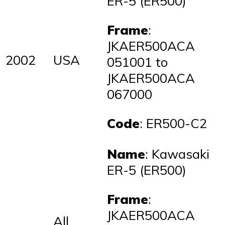
ER-5 (ER500)
Frame
:
JKAER500ACA
2002
USA
051001 to
JKAER500ACA
067000
Code
: ER500-C2
Name
: Kawasaki
ER-5 (ER500)
Frame
:
JKAER500ACA
All