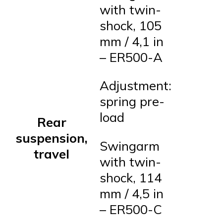
with twin-
shock, 105
mm / 4,1 in
– ER500-A
Adjustment:
spring pre-
load
Rear
suspension,
Swingarm
travel
with twin-
shock, 114
mm / 4,5 in
– ER500-C