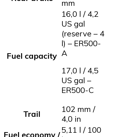
mm
16,0 l / 4,2
US gal
(reserve – 4
l) – ER500-
A
Fuel capacity
17,0 l / 4,5
US gal –
ER500-C
102 mm /
Trail
4,0 in
5,11 l / 100
Fuel economy /