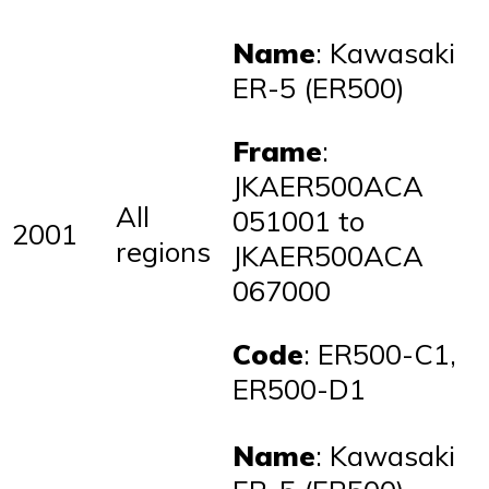
Name
: Kawasaki
ER-5 (ER500)
Frame
:
JKAER500ACA
All
051001 to
2001
regions
JKAER500ACA
067000
Code
: ER500-C1,
ER500-D1
Name
: Kawasaki