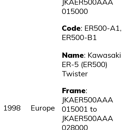
JKAER500AAA
015000
Code
: ER500-A1,
ER500-B1
Name
: Kawasaki
ER-5 (ER500)
Twister
Frame
:
JKAER500AAA
1998
Europe
015001 to
JKAER500AAA
028000