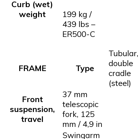
Curb (wet)
weight
199 kg /
439 lbs –
ER500-C
Tubular,
double
FRAME
Type
cradle
(steel)
37 mm
Front
telescopic
suspension,
fork, 125
travel
mm / 4,9 in
Swingarm