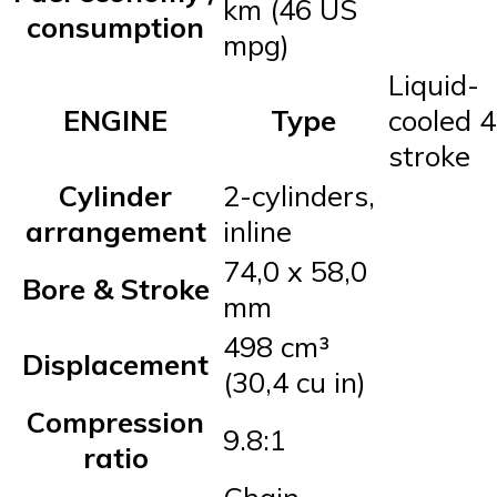
km (46 US
consumption
mpg)
Liquid-
ENGINE
Type
cooled 4
stroke
Cylinder
2-cylinders,
arrangement
inline
74,0 x 58,0
Bore & Stroke
mm
498 cm³
Displacement
(30,4 cu in)
Compression
9.8:1
ratio
Chain