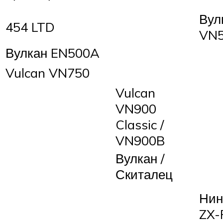
Вул
454 LTD
VN
Вулкан EN500A
Vulcan VN750
Vulcan
VN900
Classic /
VN900B
Вулкан /
Скиталец
Нин
ZX-