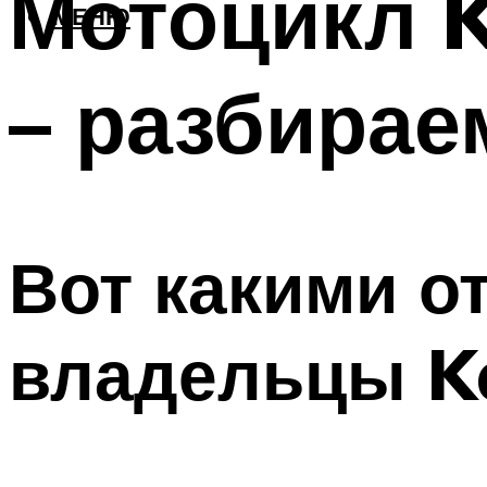
Мотоцикл K
МЕНЮ
– разбирае
Вот какими о
владельцы K