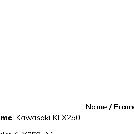
Name / Frame
ame
: Kawasaki KLX250