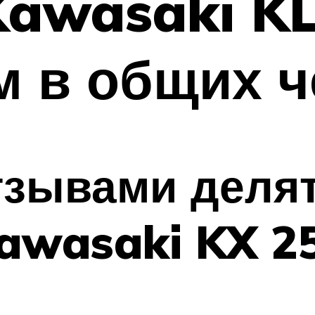
awasaki KL
м в общих ч
тзывами деля
awasaki KX 25