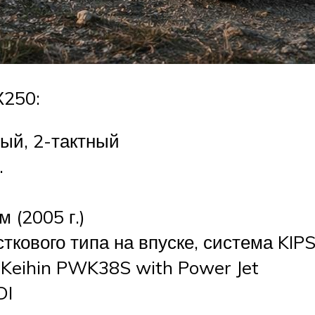
Х250:
ый, 2-тактный
.
м (2005 г.)
ткового типа на впуске, система KIP
 Keihin PWK38S with Power Jet
DI