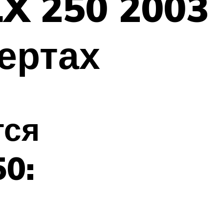
X 250 2003
ертах
тся
0: