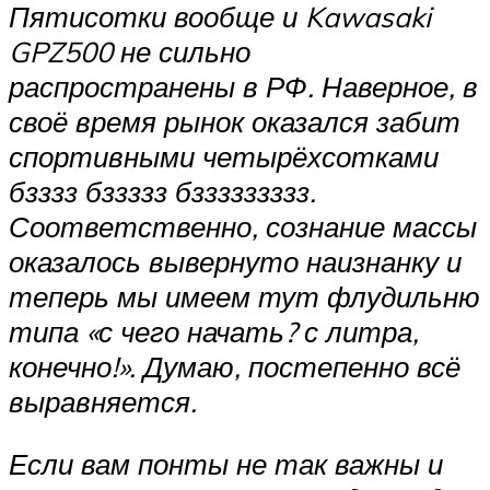
Пятисотки вообще и Kawasaki
GPZ500 не сильно
распространены в РФ. Наверное, в
своё время рынок оказался забит
спортивными четырёхсотками
бзззз бззззз бззззззззз.
Соответственно, сознание массы
оказалось вывернуто наизнанку и
теперь мы имеем тут флудильню
типа «с чего начать? с литра,
конечно!». Думаю, постепенно всё
выравняется.
Если вам понты не так важны и