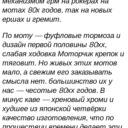
механизмом грм на рокерах на
мотах 80х годов, так на новых
ершах и гремит.
По моту — фуфловые тормоза и
дизайн первой половины 80хх,
слабая ходовка Моторчик крепок и
тяговит. Но живых этих мотов
мало, а свежим его заказывать
смысла нет. большинство их у
нас — чесотые 80хх годов. В
минус каве — хреновый хроми и
худшее из японской четвёрки
качество изготовления, что по
прошествии времени делает эти