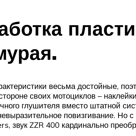
аботка пласти
мурая.
рактеристики весьма достойные, по
тороне своих мотоциклов – наклейки
чного глушителя вместо штатной сист
 невыразительное повизгивание. Но 
ers, звук ZZR 400 кардинально преоб