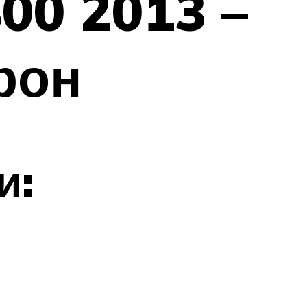
00 2013 –
рон
и: