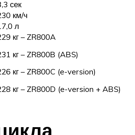
3,3 сек
230 км/ч
17,0 л
229 кг – ZR800A
231 кг – ZR800B (ABS)
226 кг – ZR800C (e-version)
228 кг – ZR800D (e-version + ABS)
цикла