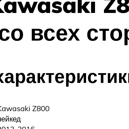
awasaki Z8
со всех сто
характеристик
Kawasaki Z800
нейкед
2013-2016