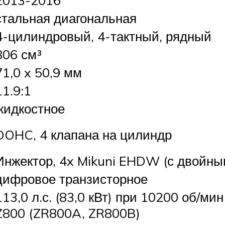
стальная диагональная
4-цилиндровый, 4-тактный, рядный
806 см³
71,0 x 50,9 мм
11.9:1
жидкостное
DOHC, 4 клапана на цилиндр
Инжектор, 4x Mikuni EHDW (с двойн
цифровое транзисторное
113,0 л.с. (83,0 кВт) при 10200 об/м
Z800 (ZR800A, ZR800B)