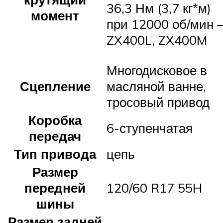
36,3 Нм (3,7 кг*м)
момент
при 12000 об/мин 
ZX400L, ZX400M
Многодисковое в
Сцепление
масляной ванне,
тросовый привод
Коробка
6-ступенчатая
передач
Тип привода
цепь
Размер
передней
120/60 R17 55H
шины
Размер задней