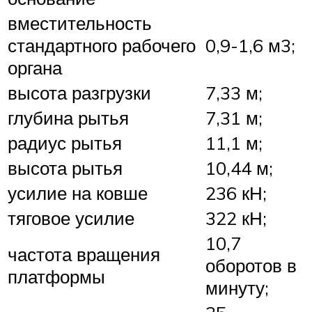
вместительность
стандартного рабочего
0,9-1,6 м3;
органа
высота разгрузки
7,33 м;
глубина рытья
7,31 м;
радиус рытья
11,1 м;
высота рытья
10,44 м;
усилие на ковше
236 кН;
тяговое усилие
322 кН;
10,7
частота вращения
оборотов в
платформы
минуту;