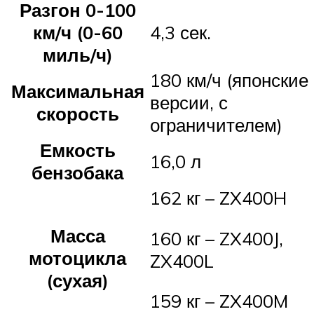
Разгон 0-100
км/ч (0-60
4,3 сек.
миль/ч)
180 км/ч (японские
Максимальная
версии, с
скорость
ограничителем)
Емкость
16,0 л
бензобака
162 кг – ZX400H
Масса
160 кг – ZX400J,
мотоцикла
ZX400L
(сухая)
159 кг – ZX400M