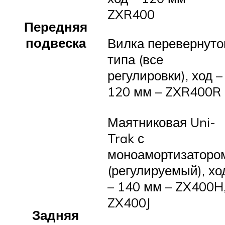
ZXR400
Передняя
подвеска
Вилка перевернуто
типа (все
регулировки), ход –
120 мм – ZXR400R
Маятниковая Uni-
Trak с
моноамортизаторо
(регулируемый), хо
– 140 мм – ZX400H
ZX400J
Задняя