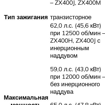
– ZX400J, ZX400M
Тип зажигания
транзисторное
62,0 л.с. (45,6 кВт)
при 12500 об/мин 
ZX400H, ZX400J с
инерционным
наддувом
59,0 л.с. (43,0 кВт)
при 12000 об/мин 
без инерционного
наддува
Максимальная
мощность
65,0 л.с. (47,8 кВт)