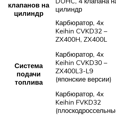
DOHC, 4 клапана н
клапанов на
цилиндр
цилиндр
Карбюратор, 4x
Keihin CVKD32 –
ZX400H, ZX400L
Карбюратор, 4x
Keihin CVKD30 –
Система
ZX400L3-L9
подачи
(японские версии)
топлива
Карбюратор, 4x
Keihin FVKD32
(плоскодроссельны