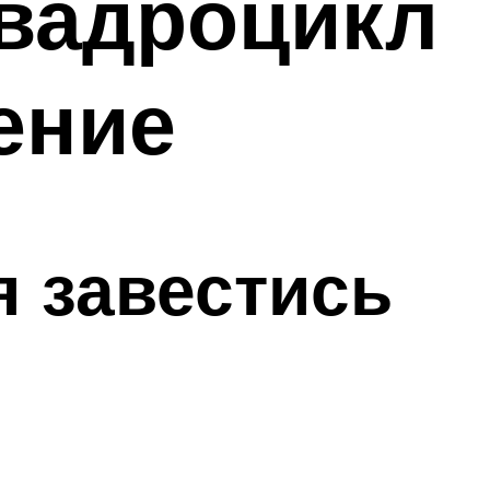
квадроцикл
ение
я завестись