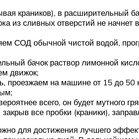
ывая краников), в расширительный б
ока из сливных отверстий не начнет
яем СОД обычной чистой водой, прог
льный бачок раствор лимонной кисло
ем движок;
ь, проезжаем на машине от 15 до 50 
ым;
ероятнее всего, он будет мутного гря
 закрыв все пробки (краники), запра
ожно для достижения лучшего эффект