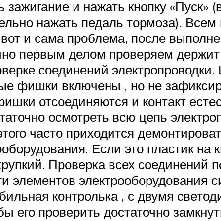
 зажигание и нажать кнопку «Пуск» (
ельно нажать педаль тормоза). Всем
о вот и сама проблема, после выполн
ечно первым делом проверяем держит 
оверке соединений электропроводки. 
е фишки включены , но не зафиксиро
фишки отсоединяются и контакт есте
таточно осмотреть всю цепь электроп
этого часто приходится демонтироват
оборудования. Если это пластик на к
хрупкий. Проверка всех соединений по
ти элементов электрооборудования с
ильная контролька , с двумя светод
бы его проверить достаточно замкнуть