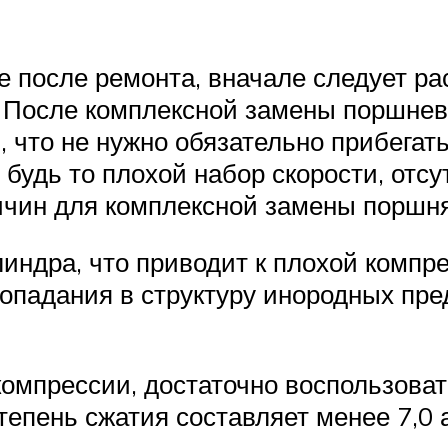
е после ремонта, вначале следует р
 После комплексной замены поршнево
ь, что не нужно обязательно прибега
будь то плохой набор скорости, отсу
ричин для комплексной замены поршня
индра, что приводит к плохой компре
опадания в структуру инородных пред
омпрессии, достаточно воспользова
епень сжатия составляет менее 7,0 а