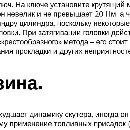
юч. На ключе установите крутящий м
н невелик и не превышает 20 Нм, а 
индру цилиндра, поскольку некоторы
ловки. При затягивании головки дейс
«крестообразного» метода – его стоит
ания прокладки и других неприятност
зина.
худшает динамику скутера, иногда он
му применение топливных присадок (