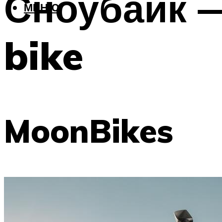
Сноубайк —
МЕНЮ
bike
MoonBikes