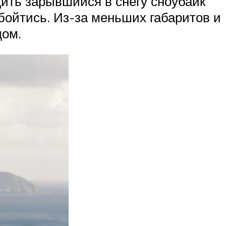
щить зарывшийся в снегу сноубайк
обойтись. Из-за меньших габаритов и
дом.