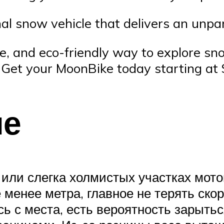
al snow vehicle that delivers an unpar
ride, and eco-friendly way to explore s
? Get your MoonBike today starting at
ле
или слегка холмистых участках мото
е менее метра, главное не терять ско
ь с места, есть вероятность зарытьс