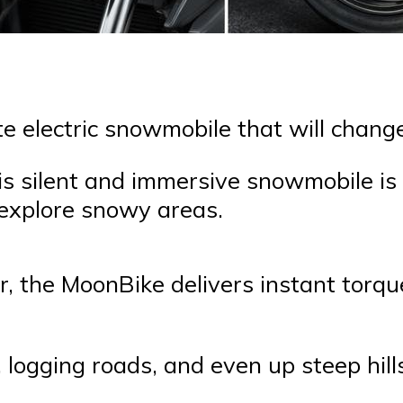
te electric snowmobile that will chang
is silent and immersive snowmobile is 
 explore snowy areas.
r, the MoonBike delivers instant torq
 logging roads, and even up steep hill