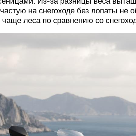
усеницами. Из-за разницы веса выта
зачастую на снегоходе без лопаты не 
 чаще леса по сравнению со снегохо