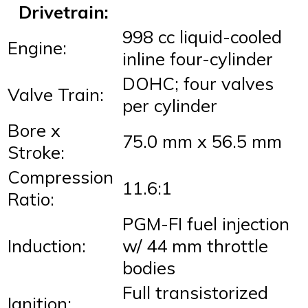
Drivetrain:
998 cc liquid-cooled
Engine:
inline four-cylinder
DOHC; four valves
Valve Train:
per cylinder
Bore x
75.0 mm x 56.5 mm
Stroke:
Compression
11.6:1
Ratio:
PGM-FI fuel injection
Induction:
w/ 44 mm throttle
bodies
Full transistorized
Ignition: