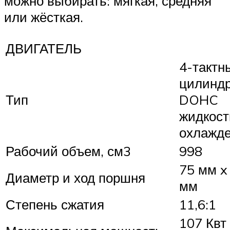
можно выбирать: мягкая, средняя
или жёсткая.
ДВИГАТЕЛЬ
4-тактн
цилинд
Тип
DOHC
жидкост
охлажд
Рабочий объем, см3
998
75 мм x
Диаметр и ход поршня
мм
Степень сжатия
11,6:1
107 Квт