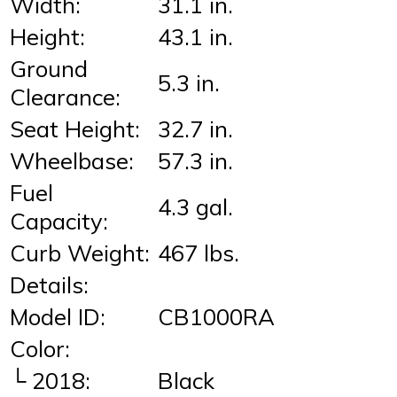
Width:
31.1 in.
Height:
43.1 in.
Ground
5.3 in.
Clearance:
Seat Height:
32.7 in.
Wheelbase:
57.3 in.
Fuel
4.3 gal.
Capacity:
Curb Weight:
467 lbs.
Details:
Model ID:
CB1000RA
Color:
└ 2018:
Black