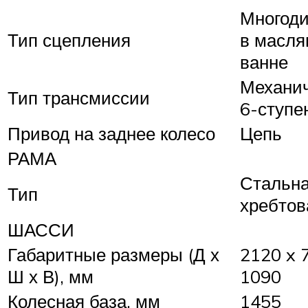
Многоди
Тип сцепления
в масля
ванне
Механи
Тип трансмиссии
6-ступе
Привод на заднее колесо
Цепь
РАМА
Стальн
Тип
хребтов
ШАССИ
Габаритные размеры (Д х
2120 x 
Ш х В), мм
1090
Колесная база, мм
1455