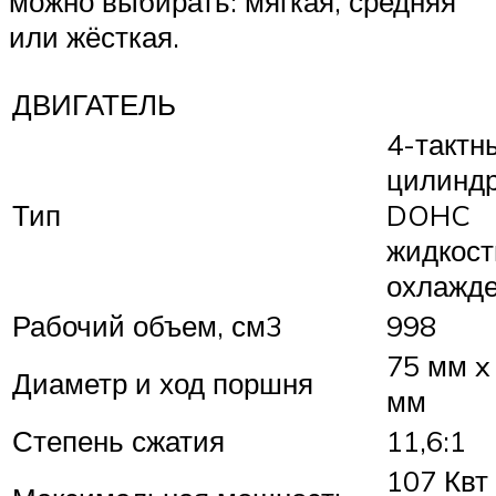
можно выбирать: мягкая, средняя
или жёсткая.
ДВИГАТЕЛЬ
4-тактн
цилинд
Тип
DOHC
жидкост
охлажд
Рабочий объем, см3
998
75 мм x
Диаметр и ход поршня
мм
Степень сжатия
11,6:1
107 Квт