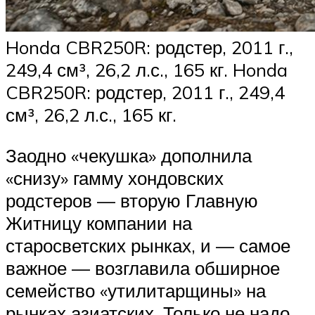
Honda CBR250R: родстер, 2011 г.,
249,4 см³, 26,2 л.с., 165 кг. Honda
CBR250R: родстер, 2011 г., 249,4
см³, 26,2 л.с., 165 кг.
Заодно «чекушка» дополнила
«снизу» гамму хондовских
родстеров — вторую Главную
Житницу компании на
старосветских рынках, и — самое
важное — возглавила обширное
семейство «утилитарщины» на
рынках азиатских. Только не надо