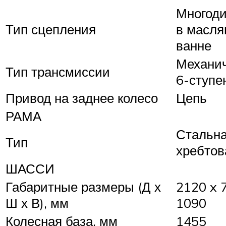
Многоди
Тип сцепления
в масля
ванне
Механи
Тип трансмиссии
6-ступе
Привод на заднее колесо
Цепь
РАМА
Стальн
Тип
хребтов
ШАССИ
Габаритные размеры (Д х
2120 x 
Ш х В), мм
1090
Колесная база, мм
1455