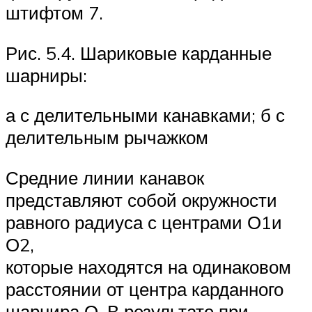
штифтом 7.
Рис. 5.4. Шариковые карданные
шарниры:
а с делительными канавками; б с
делительным рычажком
Средние линии канавок
представляют собой окружности
равного радиуса с центрами О
1
и
О
2
,
которые находятся на одинаковом
расстоянии от центра карданного
шарнира О. В результате при