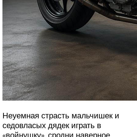
Неуемная страсть мальчишек и
седовласых дядек играть в
«войнушку», сродни наверное,