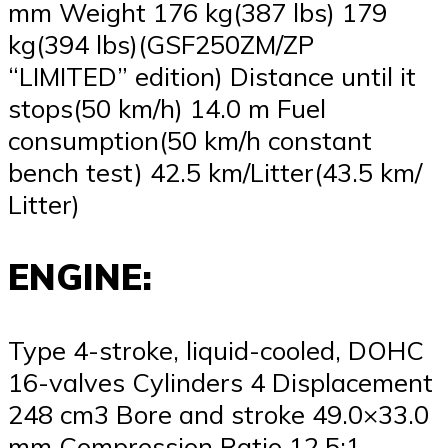
mm Weight 176 kg(387 lbs) 179
kg(394 lbs)(GSF250ZM/ZP
“LIMITED” edition) Distance until it
stops(50 km/h) 14.0 m Fuel
consumption(50 km/h constant
bench test) 42.5 km/Litter(43.5 km/
Litter)
ENGINE:
Type 4-stroke, liquid-cooled, DOHC
16-valves Cylinders 4 Displacement
248 cm3 Bore and stroke 49.0×33.0
mm Compression Ratio 12.5:1