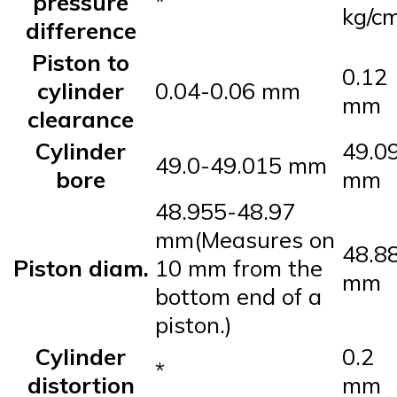
pressure
*
kg/c
difference
Piston to
0.12
cylinder
0.04-0.06 mm
mm
clearance
Cylinder
49.0
49.0-49.015 mm
bore
mm
48.955-48.97
mm(Measures on
48.8
Piston diam.
10 mm from the
mm
bottom end of a
piston.)
Cylinder
0.2
*
distortion
mm