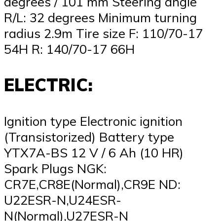
degrees / 101 mm Steering angle
R/L: 32 degrees Minimum turning
radius 2.9m Tire size F: 110/70-17
54H R: 140/70-17 66H
ELECTRIC:
Ignition type Electronic ignition
(Transistorized) Battery type
YTX7A-BS 12 V / 6 Ah (10 HR)
Spark Plugs NGK:
CR7E,CR8E(Normal),CR9E ND:
U22ESR-N,U24ESR-
N(Normal),U27ESR-N