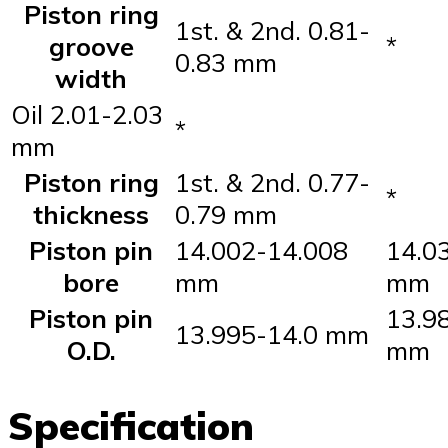
Piston ring
1st. & 2nd. 0.81-
groove
*
0.83 mm
width
Oil 2.01-2.03
*
mm
Piston ring
1st. & 2nd. 0.77-
*
thickness
0.79 mm
Piston pin
14.002-14.008
14.0
bore
mm
mm
Piston pin
13.9
13.995-14.0 mm
O.D.
mm
Specification