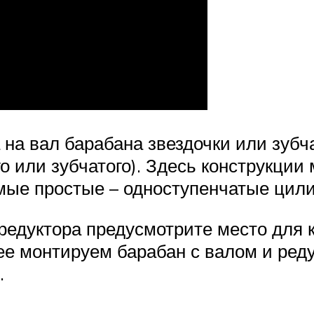
а вал барабана звездочки или зубча
о или зубчатого). Здесь конструкции
амые простые – одноступенчатые цил
редуктора предусмотрите место для к
ее монтируем барабан с валом и реду
.
.