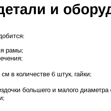
етали и обору
добится:
ля рамы;
сечения;
м в количестве 6 штук, гайки;
ездочки большего и малого диаметра 
и;