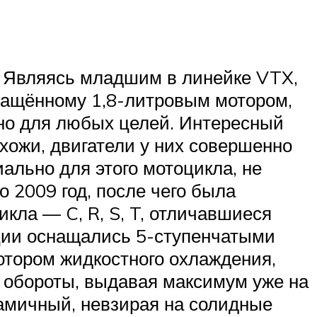
е. Являясь младшим в линейке VTX,
снащённому 1,8-литровым мотором,
точно для любых целей. Интересный
хожи, двигатели у них совершенно
ально для этого мотоцикла, не
о 2009 год, после чего была
кла — C, R, S, T, отличавшиеся
ации оснащались 5-ступенчатыми
тором жидкостного охлаждения,
 обороты, выдавая максимум уже на
намичный, невзирая на солидные