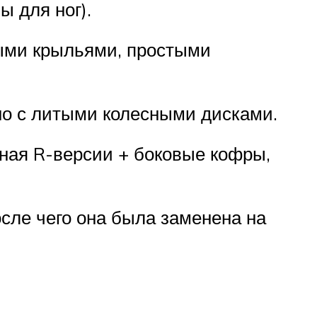
ы для ног).
ными крыльями, простыми
но с литыми колесными дисками.
чная R-версии + боковые кофры,
сле чего она была заменена на