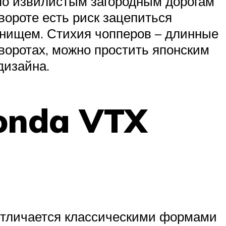
 по извилистым загородным дорогам
вороте есть риск зацепиться
днищем. Стихия чопперов – длинные
оворотах, можно простить японским
дизайна.
onda VTX
Отличается классическими формами