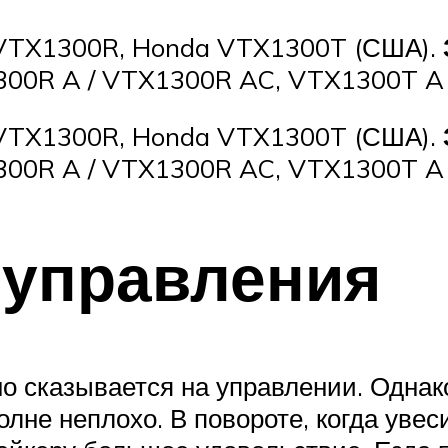
 VTX1300R, Honda VTX1300T (США).
00R A / VTX1300R AC, VTX1300T A 
 VTX1300R, Honda VTX1300T (США).
00R A / VTX1300R AC, VTX1300T A 
 управления
о сказывается на управлении. Однак
лне неплохо. В повороте, когда увес