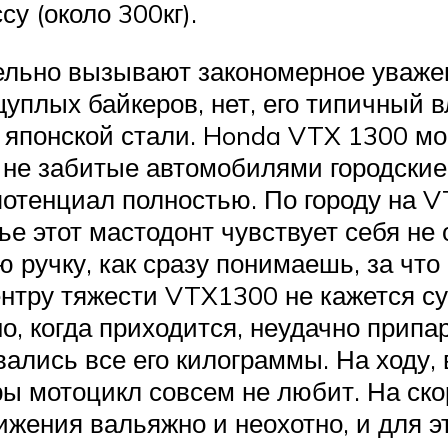
у (около 300кг).
ельно вызывают закономерное уважен
уплых байкеров, нет, его типичный 
японской стали. Honda VTX 1300 мощ
 не забитые автомобилями городские
потенциал полностью. По городу на V
ье этот мастодонт чувствует себя не 
 ручку, как сразу понимаешь, за что
нтру тяжести VTX1300 не кажется с
но, когда приходится, неудачно прип
евались все его килограммы. На ходу,
ры мотоцикл совсем не любит. На ск
жения вальяжно и неохотно, и для э