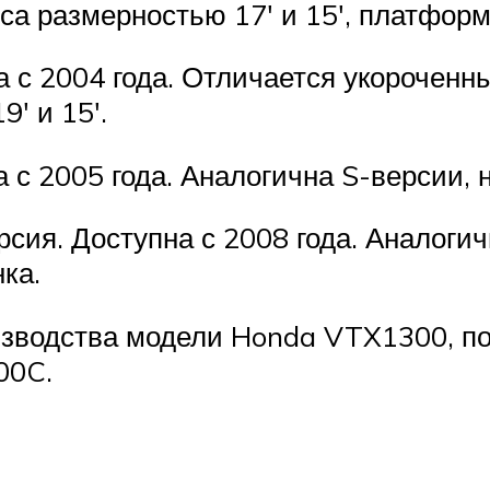
са размерностью 17′ и 15′, платформ
 с 2004 года. Отличается укорочен
′ и 15′.
с 2005 года. Аналогична S-версии, 
сия. Доступна с 2008 года. Аналоги
ка.
изводства модели Honda VTX1300, по
00C.