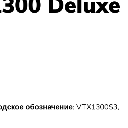
300 Deluxe
одское обозначение
: VTX1300S3,