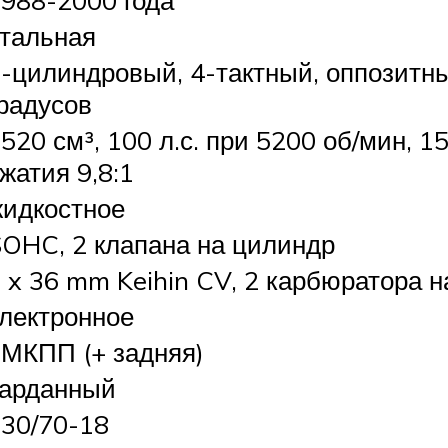
тальная
-цилиндровый, 4-тактный, оппозитн
радусов
520 см³, 100 л.с. при 5200 об/мин, 
жатия 9,8:1
идкостное
OHC, 2 клапана на цилиндр
 x 36 mm Keihin CV, 2 карбюратора 
лектронное
МКПП (+ задняя)
карданный
30/70-18