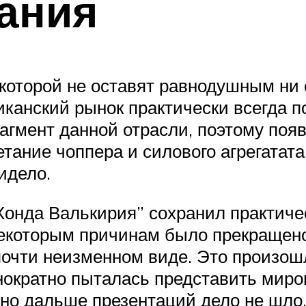
ания
 которой не оставят равнодушным ни
иканский рынок практически всегда
гмент данной отрасли, поэтому поя
ание чоппера и силового агрегатата 
идело.
онда Валькирия” сохранил практическ
некоторым причинам было прекращено.
почти неизменном виде. Это произош
днократно пыталась представить мир
но дальше презентаций дело не шло.