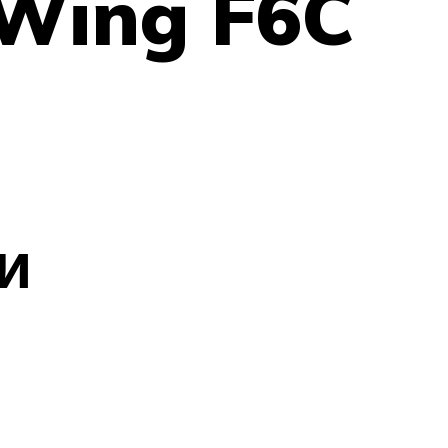
Wing F6C
и