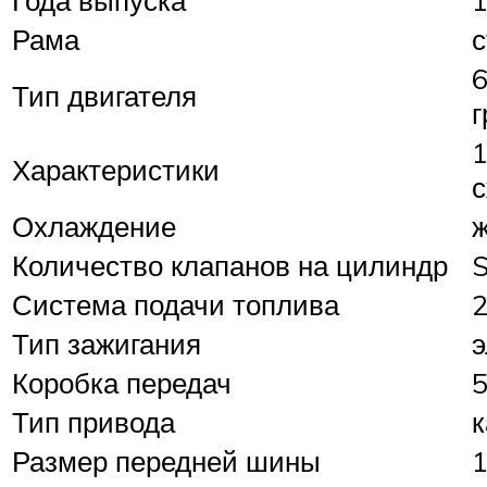
Рама
с
6
Тип двигателя
г
1
Характеристики
с
Охлаждение
ж
Количество клапанов на цилиндр
S
Система подачи топлива
2
Тип зажигания
э
Коробка передач
5
Тип привода
Размер передней шины
1