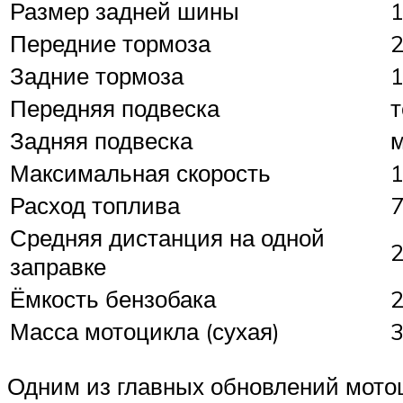
Размер задней шины
1
Передние тормоза
2
Задние тормоза
1
Передняя подвеска
т
Задняя подвеска
м
Максимальная скорость
1
Расход топлива
7
Средняя дистанция на одной
2
заправке
Ёмкость бензобака
2
Масса мотоцикла (сухая)
3
Одним из главных обновлений мотоц