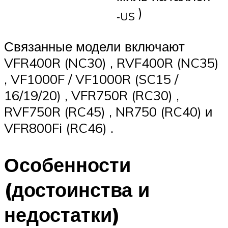
)
‑US
Связанные модели включают
VFR400R (NC30) , RVF400R (NC35)
, VF1000F / VF1000R (SC15 /
16/19/20) , VFR750R (RC30) ,
RVF750R (RC45) , NR750 (RC40) и
VFR800Fi (RC46) .
Особенности
(достоинства и
недостатки)