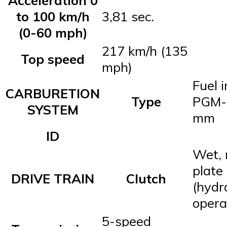
to 100 km/h
3,81 sec.
(0-60 mph)
217 km/h (135
Top speed
mph)
Fuel i
CARBURETION
Type
PGM-F
SYSTEM
mm
ID
Wet, 
plate
DRIVE TRAIN
Clutch
(hydr
opera
5-speed