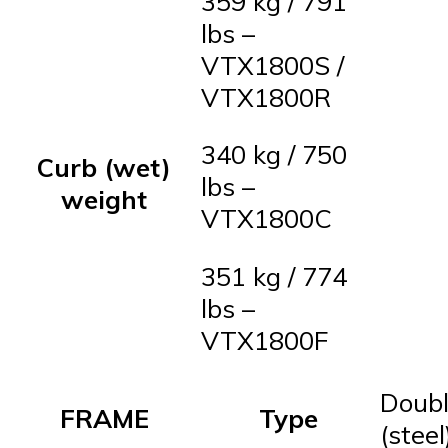
359 kg / 791
lbs –
VTX1800S /
VTX1800R
340 kg / 750
Curb (wet)
lbs –
weight
VTX1800C
351 kg / 774
lbs –
VTX1800F
Doubl
FRAME
Type
(steel