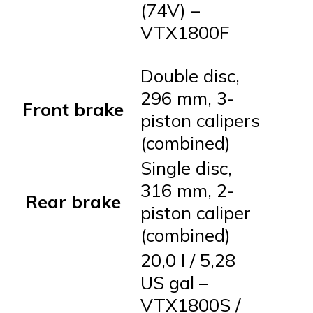
(74V) –
VTX1800F
Double disc,
296 mm, 3-
Front brake
piston calipers
(combined)
Single disc,
316 mm, 2-
Rear brake
piston caliper
(combined)
20,0 l / 5,28
US gal –
VTX1800S /