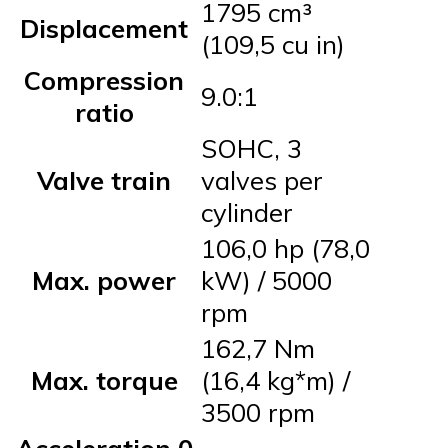
1795 cm³
Displacement
(109,5 cu in)
Compression
9.0:1
ratio
SOHC, 3
Valve train
valves per
cylinder
106,0 hp (78,0
Max. power
kW) / 5000
rpm
162,7 Nm
Max. torque
(16,4 kg*m) /
3500 rpm
Acceleration 0