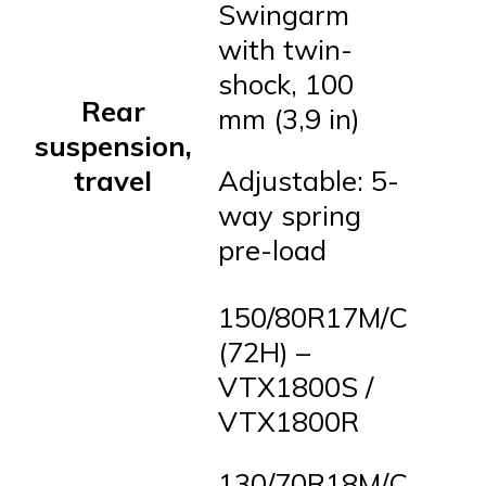
Swingarm
with twin-
shock, 100
Rear
mm (3,9 in)
suspension,
travel
Adjustable: 5-
way spring
pre-load
150/80R17M/C
(72H) –
VTX1800S /
VTX1800R
130/70R18M/C