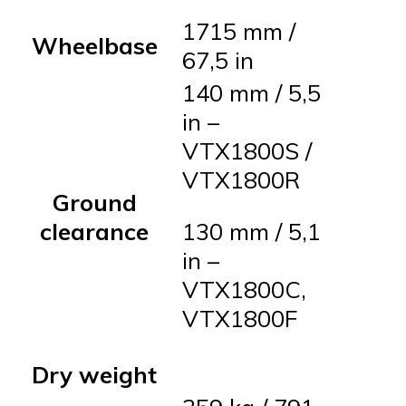
1715 mm /
Wheelbase
67,5 in
140 mm / 5,5
in –
VTX1800S /
VTX1800R
Ground
clearance
130 mm / 5,1
in –
VTX1800C,
VTX1800F
Dry weight