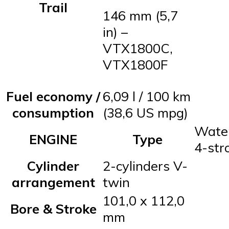
Trail
146 mm (5,7
in) –
VTX1800C,
VTX1800F
Fuel economy /
6,09 l / 100 km
consumption
(38,6 US mpg)
Water
ENGINE
Type
4-str
Cylinder
2-cylinders V-
arrangement
twin
101,0 x 112,0
Bore & Stroke
mm