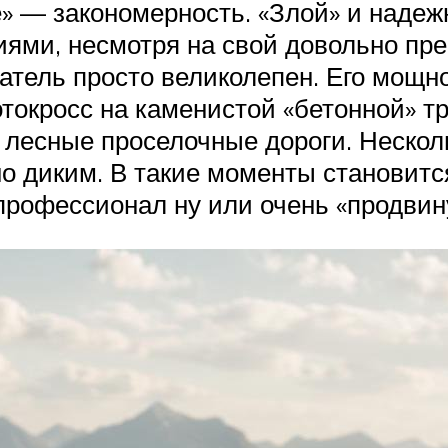
е» — закономерность. «Злой» и наде
ями, несмотря на свой довольно пре
гатель просто великолепен. Его мощно
токросс на каменистой «бетонной» тр
 лесные проселочные дороги. Нескол
 диким. В такие моменты становится
профессионал ну или очень «продви