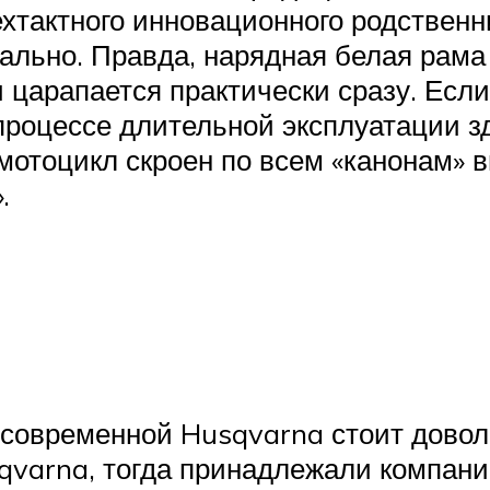
ехтактного инновационного родствен
льно. Правда, нарядная белая рама 
 царапается практически сразу. Есл
 процессе длительной эксплуатации з
 мотоцикл скроен по всем «канонам» 
.
 современной Husqvarna стоит довол
usqvarna, тогда принадлежали компани