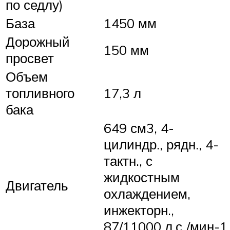
по седлу)
База
1450 мм
Дорожный
150 мм
просвет
Объем
топливного
17,3 л
бака
649 см3, 4-
цилиндр., рядн., 4-
тактн., с
жидкостным
Двигатель
охлаждением,
инжекторн.,
87/11000 л.с./мин-1