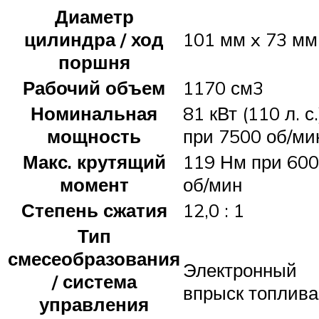
Диаметр
цилиндра / ход
101 мм x 73 мм
поршня
Рабочий объем
1170 см3
Номинальная
81 кВт (110 л. с.
мощность
при 7500 об/ми
Макс. крутящий
119 Нм при 60
момент
об/мин
Степень сжатия
12,0 : 1
Тип
смесеобразования
Электронный
/ система
впрыск топлива
управления