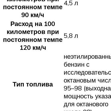
4,5 л
постоянном темпе
90 км/ч
Расход на 100
километров при
5,8 л
постоянном темпе
120 км/ч
неэтилированн
бензин с
исследователь
октановым чис
Тип топлива
95–98 (выходна
мощность указ
для октанового