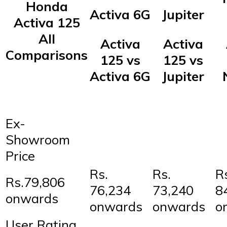
Honda
Activa 6G
Jupiter
Activa 125
All
Activa
Activa
Comparisons
125 vs
125 vs
Activa 6G
Jupiter
Ex-
Showroom
Price
Rs.
Rs.
R
Rs.79,806
76,234
73,240
8
onwards
onwards
onwards
o
User Rating