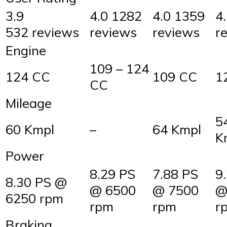
3.9
4.0 1282
4.0 1359
4
532 reviews
reviews
reviews
r
Engine
109 – 124
124 CC
109 CC
1
CC
Mileage
5
60 Kmpl
–
64 Kmpl
K
Power
8.29 PS
7.88 PS
9
8.30 PS @
@ 6500
@ 7500
@
6250 rpm
rpm
rpm
r
Braking