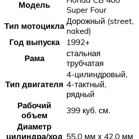
Модель
Super Four
Дорожный (street,
Тип мотоцикла
naked)
Год выпуска
1992+
стальная
Рама
трубчатая
4-цилиндровый,
Тип двигателя
4-тактный,
рядный
Рабочий
399 куб. см.
объем
Диаметр
цилиндра/ход
55,0 мм х 42,0 мм