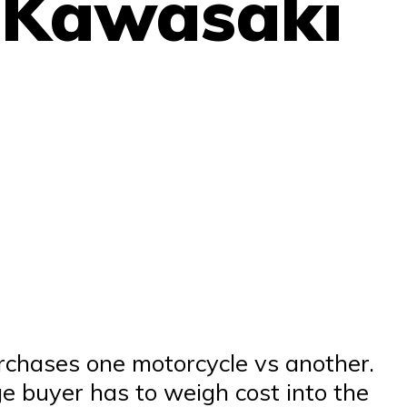
 Kawasaki
urchases one motorcycle vs another.
 buyer has to weigh cost into the