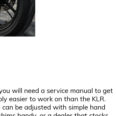
 you will need a service manual to get
mply easier to work on than the KLR.
 can be adjusted with simple hand
shims handy, or a dealer that stocks