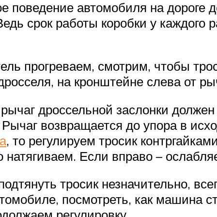
е поведение автомобиля на дороге д
едь срок работы коробки у каждого р
ель прогреваем, смотрим, чтобы тро
дросселя, на кронштейне слева от рыч
 рычаг дроссельной заслонки должен 
. Рычаг возвращается до упора в исх
а
, то регулируем тросик контргайка
о натягиваем. Если вправо – ослабля
одтянуть тросик незначительно, всег
втомобиле, посмотреть, как машина ст
одолжаем регулировку.