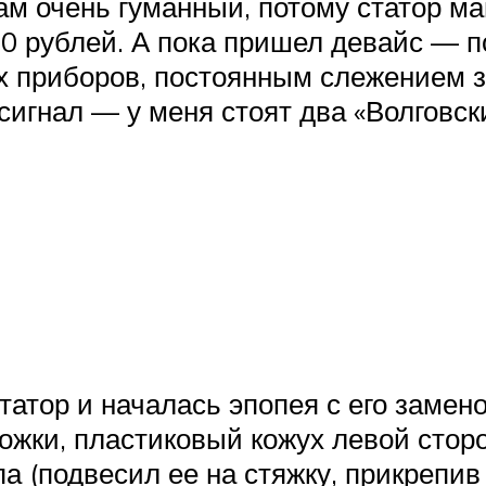
м очень гуманный, потому статор ма
00 рублей. А пока пришел девайс — п
приборов, постоянным слежением за
сигнал — у меня стоят два «Волговски
атор и началась эпопея с его замен
ожки, пластиковый кожух левой сторо
па (подвесил ее на стяжку, прикрепив