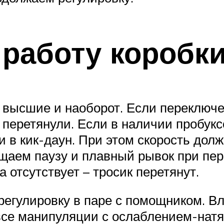
 работу коробк
 высшие и наоборот. Если переключ
к перетянули. Если в наличии пробук
 в кик-даун. При этом скорость долж
аем паузу и плавный рывок при пере
а отсутствует – тросик перетянут.
 регулировку в паре с помощником. 
се манипуляции с ослаблением-натяж