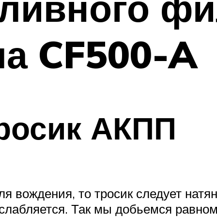
пливного фи
ла CF500-A
росик АКПП
я вождения, то тросик следует натян
ослабляется. Так мы добьемся равно