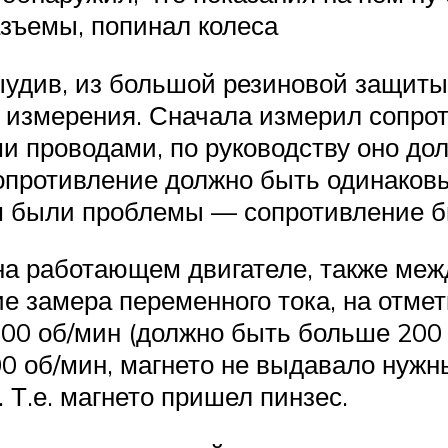
зъемы, попинал колеса
ыудив, из большой резиновой защиты 
измерения. Сначала измерил сопроти
 проводами, по руководству оно до
 сопротивление должно быть одинаков
тим были проблемы — сопротивление б
 работающем двигателе, также между
е замера переменного тока, на отме
000 об/мин (должно быть больше 200 
0 об/мин, магнето не выдавало нужных
. Т.е. магнето пришел пинзес.