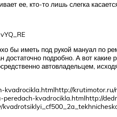
ивает ее, кто-то лишь слегка касает
BGvYQ_RE
хо бы иметь под рукой мануал по ре
н достаточно подробно. А вот какие 
средственно автовладельцем, исходя
h-kvadrocikla.htmlhttp://krutimotor.ru
a-peredach-kvadrocikla.htmlhttp://ded
ory/kvadrotsiklyi_cf500_2a_tekhniches