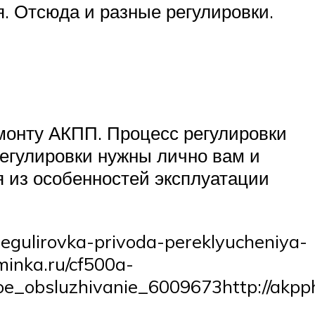
ся. Отсюда и разные регулировки.
монту АКПП. Процесс регулировки
регулировки нужны лично вам и
 из особенностей эксплуатации
/regulirovka-privoda-pereklyucheniya-
minka.ru/cf500a-
koe_obsluzhivanie_6009673http://akpp