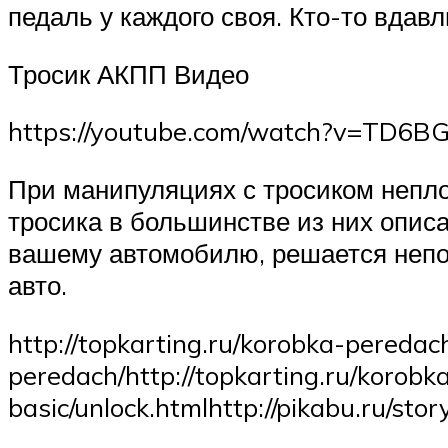
педаль у каждого своя. Кто-то вдавл
Тросик АКПП Видео
https://youtube.com/watch?v=TD6
При манипуляциях с тросиком непло
тросика в большинстве из них описа
вашему автомобилю, решается непо
авто.
http://topkarting.ru/korobka-peredac
peredach/http://topkarting.ru/korobk
basic/unlock.htmlhttp://pikabu.ru/st