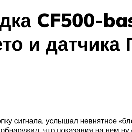
дка CF500-bas
ето и датчика 
опку сигнала, услышал невнятное «бле
 обнаружил, что показания на нем ну