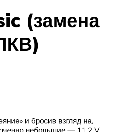
ic (замена
ПКВ)
яние» и бросив взгляд на,
 оченно небольшие — 11.2 V.